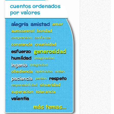
cuentos ordenados
por valores
alegría
amistad
amor
autocontrol
bondad
comprension
confianza
constancia
creatividad
generosidad
esfuerzo
humildad
imaginacion
ingenio
integracion
obediencia
optimismo
orden
paciencia
respeto
perdon
sinceridad
responsabilidad
superacion
tolerancia
valentia
más temas...