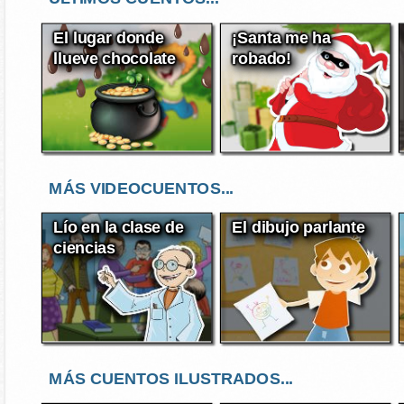
El lugar donde
¡Santa me ha
llueve chocolate
robado!
MÁS VIDEOCUENTOS...
Lío en la clase de
El dibujo parlante
ciencias
MÁS CUENTOS ILUSTRADOS...