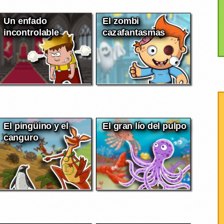
Un enfado
El zombi
incontrolable
cazafantasmas
El pingüino y el
El gran lío del pulpo
canguro