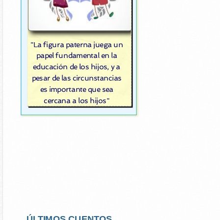
"La figura paterna juega un
papel fundamental en la
educación de los hijos, y a
pesar de las circunstancias
es importante que sea
cercana a los hijos"
ÚLTIMOS CUENTOS...