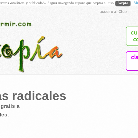
rceros -analíticas y publicidad-. Seguir navegando supone que aceptas su uso
Acepto
Má
acceso al Club
cu
c
cl
s radicales
gratis a
des.