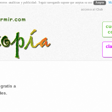
rceros -analíticas y publicidad-. Seguir navegando supone que aceptas su uso
Acepto
Má
acceso al Club
cu
c
cl
s
gratis a
des.