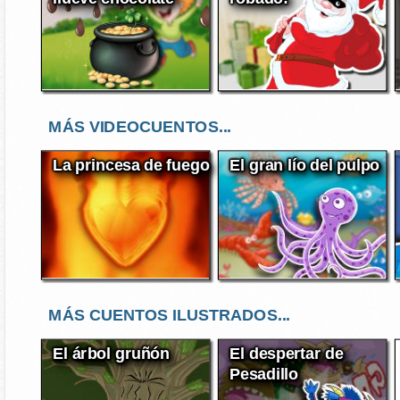
MÁS VIDEOCUENTOS...
La princesa de fuego
El gran lío del pulpo
MÁS CUENTOS ILUSTRADOS...
El árbol gruñón
El despertar de
Pesadillo