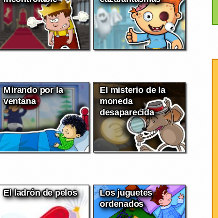
Mirando por la
El misterio de la
ventana
moneda
desaparecida
El ladrón de pelos
Los juguetes
ordenados