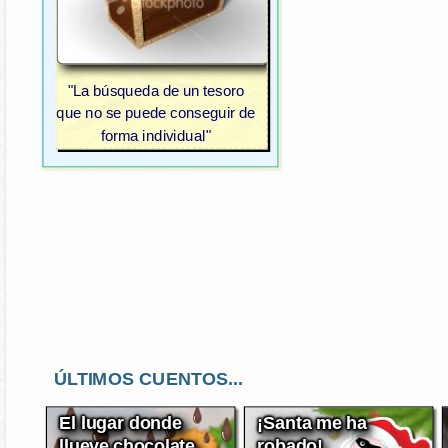
"La búsqueda de un tesoro
que no se puede conseguir de
forma individual"
ÚLTIMOS CUENTOS...
El lugar donde
¡Santa me ha
llueve chocolate
robado!