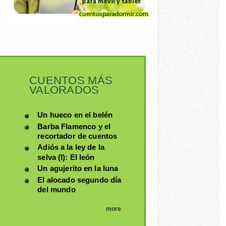
CUENTOS MÁS
VALORADOS
Un hueco en el belén
Barba Flamenco y el
recortador de cuentos
Adiós a la ley de la
selva (I): El león
Un agujerito en la luna
El alocado segundo día
del mundo
more