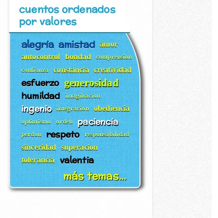
cuentos ordenados
por valores
alegría
amistad
amor
autocontrol
bondad
comprension
constancia
creatividad
confianza
esfuerzo
generosidad
humildad
imaginacion
ingenio
obediencia
integracion
paciencia
optimismo
orden
respeto
perdon
responsabilidad
sinceridad
superacion
valentia
tolerancia
más temas...