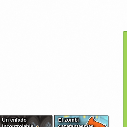
Un enfado
El zombi
incontrolable
cazafantasmas