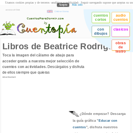
Usamos cookies propias y de terceros -analíticas y publicidad-. Seguir navegando supone que aceptas su us
Acepto
Más info
acceso al Club
Children Stories
cuentos
audio
cortos
cuentos
con
clasicos
dibujos
obras
Libros de Beatrice Rodriguez
de
teatro
Toca la imagen del cálamo de abajo para
acceder gratis a nuestra mejor selección de
cuentos con actividades.
Descárgalos y disfruta
de ellos siempre que quieras
Advertisement
¿Dónde empezar? Descarga
la guía gráfica "
Educar con
cuentos
", disfruta nuestros