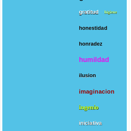
gratitud
higiene
honestidad
honradez
humildad
ilusion
imaginacion
ingenio
iniciativa