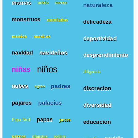
mamas
miedo
monos
naturaleza
monstruos
montañas
delicadeza
musica
musicos
deportividad
navidad
navideños
desprendimiento
niños
niñas
diligencia
padres
nubes
ogros
discrecion
palacios
pajaros
diversidad
papas
peces
Papa Noel
educacion
perros
planetas
pobres