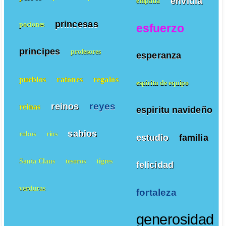
envidia
empatía
princesas
pociones
esfuerzo
principes
profesores
esperanza
pueblos
ratones
regalos
espiritu de equipo
reyes
reinos
reinas
espiritu navideño
sabios
robos
ríos
estudio
familia
Santa Claus
tesoros
tigres
felicidad
verduras
fortaleza
generosidad