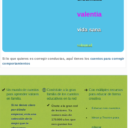
valentia
vida sana
voluntad
Si lo que quieres es corregir conductas, aquí tienes los
cuentos para corregir
comportamientos
Un mundo de cuentos
Conéctate a la gran
Con múltiples recursos
para aprender valores
familia de los cuentos
para educar de forma
en familia.
educativos en la red
creativa
Si no tienes claro
Únete a la gran red
Educar con cuentos
por dónde
de lectores. Ya
empezar, esta una
somos más de
Ideas y Trucos para
selección de lo
170.000 a los que
mejor que te
nos gustan los
educar
ofrecemos