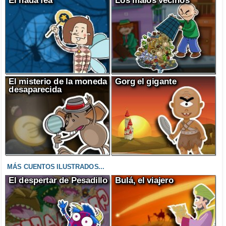
El hada fea
Los malos vecinos
El misterio de la moneda
Gorg el gigante
desaparecida
MÁS CUENTOS ILUSTRADOS...
El despertar de Pesadillo
Bulá, el viajero