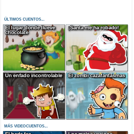
ÚLTIMOS CUENTOS...
El lugar donde llueve
¡Santa me ha robado!
chocolate
Un enfado incontrolable
El zombi cazafantasmas
MÁS VIDEOCUENTOS...