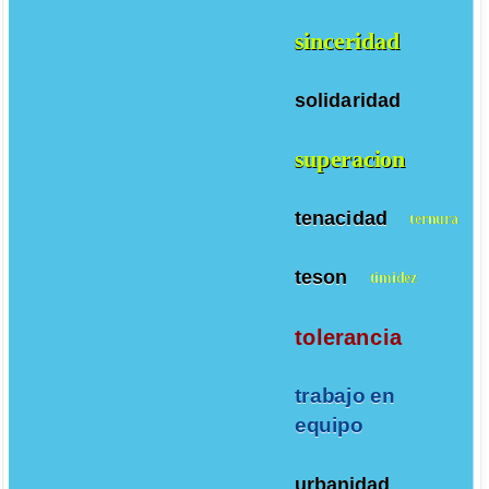
sinceridad
solidaridad
superacion
tenacidad
ternura
teson
timidez
tolerancia
trabajo en
equipo
urbanidad