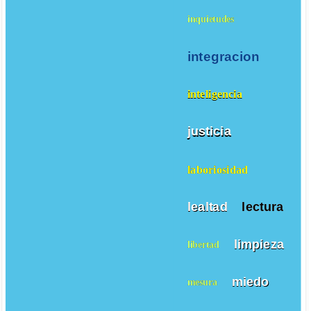
inquietudes
integracion
inteligencia
justicia
laboriosidad
lealtad
lectura
limpieza
libertad
miedo
mesura