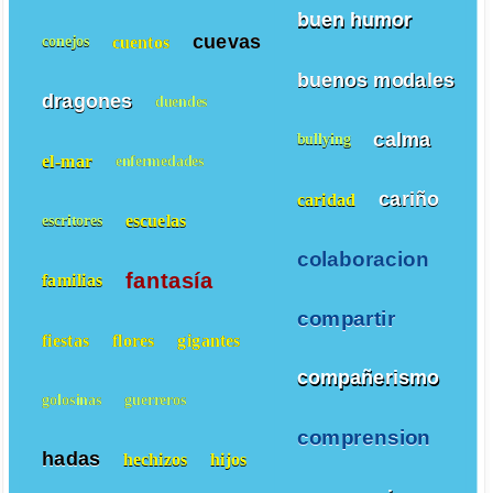
buen humor
cuevas
cuentos
conejos
buenos modales
dragones
duendes
calma
bullying
el-mar
enfermedades
cariño
caridad
escuelas
escritores
colaboracion
fantasía
familias
compartir
fiestas
flores
gigantes
compañerismo
golosinas
guerreros
comprension
hadas
hechizos
hijos