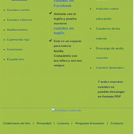
cuentos en
Facebook
Artículos sobre
Cuentos cortos
Atrévete con el
inglés y prueba
educación
Cuentos clásicos
nuestros
cuentos en
Cuaderno de los
Audiocuentos
inglés
valores
Caperucita roja
Este es un espacio
para toda la
Descarga de audio
Cenicienta
familia
.
Compártelo con
cuentos
El patito feo
tus niños y con tus
amigos
Cuentos ilustrados
Y todos nuestros
cuentos se
pueden
descargar
en formato PDF
Condiciones de Uso
Privacidad
Licencia
Preguntas frecuentes
Contacto
|
|
|
|