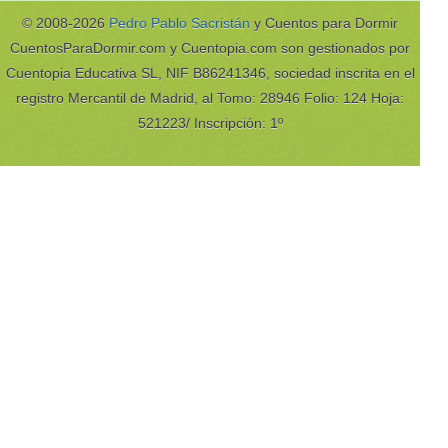
© 2008-2026
Pedro Pablo Sacristán
y Cuentos para Dormir
CuentosParaDormir.com y Cuentopia.com son gestionados por
Cuentopia Educativa SL, NIF B86241346, sociedad inscrita en el
registro Mercantil de Madrid, al Tomo: 28946 Folio: 124 Hoja:
521223/ Inscripción: 1º