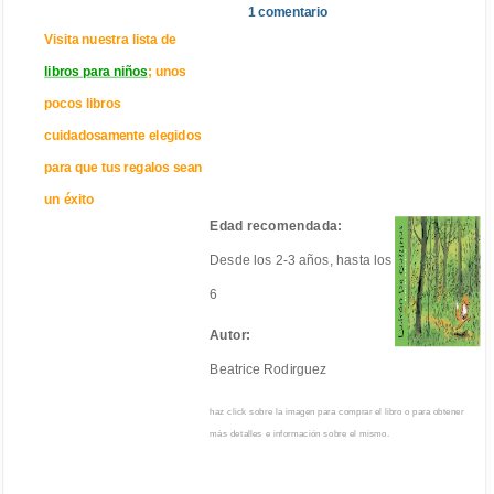
1 comentario
Visita nuestra lista de
libros para niños
; unos
pocos libros
cuidadosamente elegidos
para que tus regalos sean
un éxito
Edad recomendada:
Desde los 2-3 años, hasta los
6
Autor:
Beatrice Rodirguez
haz click sobre la imagen para comprar el libro o para obtener
más detalles e información sobre el mismo.