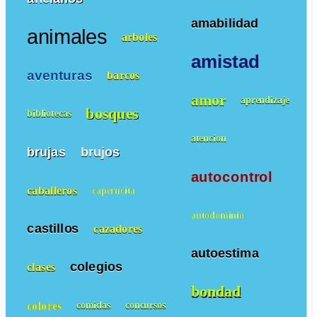
amabilidad
animales
arboles
amistad
aventuras
barcos
amor
aprendizaje
bosques
bibliotecas
atencion
brujas
brujos
autocontrol
caballeros
caperucita
autodominio
castillos
cazadores
autoestima
colegios
clases
bondad
colores
comidas
concursos