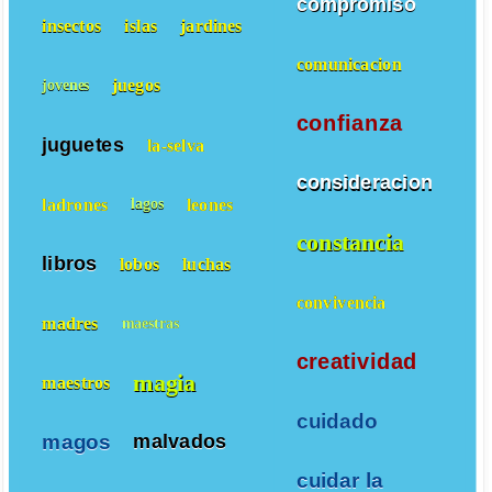
compromiso
insectos
islas
jardines
comunicacion
juegos
jovenes
confianza
juguetes
la-selva
consideracion
ladrones
leones
lagos
constancia
libros
lobos
luchas
convivencia
madres
maestras
creatividad
magia
maestros
cuidado
magos
malvados
cuidar la