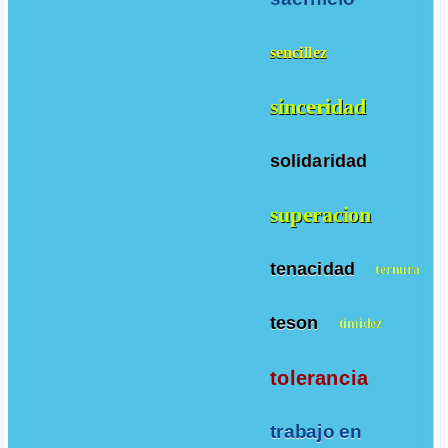
sencillez
sinceridad
solidaridad
superacion
tenacidad
ternura
teson
timidez
tolerancia
trabajo en