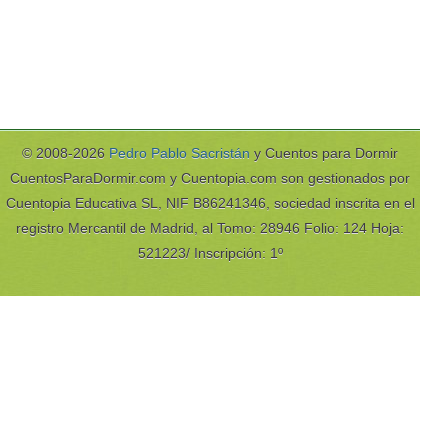
© 2008-2026
Pedro Pablo Sacristán
y Cuentos para Dormir
CuentosParaDormir.com y Cuentopia.com son gestionados por
Cuentopia Educativa SL, NIF B86241346, sociedad inscrita en el
registro Mercantil de Madrid, al Tomo: 28946 Folio: 124 Hoja:
521223/ Inscripción: 1º