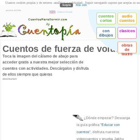
Usamos cookies propias y de terceros -analíticas y publicidad-. Seguir navegando supone que aceptas su us
Acepto
Más info
acceso al Club
Children Stories
cuentos
audio
cortos
cuentos
con
clasicos
dibujos
obras
Cuentos de fuerza de voluntad
de
teatro
Toca la imagen del cálamo de abajo para
acceder gratis a nuestra mejor selección de
cuentos con actividades.
Descárgalos y disfruta
de ellos siempre que quieras
Advertisement
¿Dónde empezar? Descarga
la guía gráfica "
Educar con
cuentos
", disfruta nuestros
videocuentos y prueba Jakhu