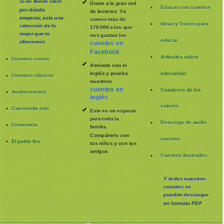
Si no tienes claro
Únete a la gran red
Educar con cuentos
por dónde
de lectores. Ya
empezar, esta una
somos más de
Ideas y Trucos para
selección de lo
170.000 a los que
mejor que te
nos gustan los
educar
ofrecemos
cuentos en
Facebook
Artículos sobre
Cuentos cortos
Atrévete con el
inglés y prueba
educación
Cuentos clásicos
nuestros
cuentos en
Cuaderno de los
Audiocuentos
inglés
valores
Caperucita roja
Este es un espacio
para toda la
Descarga de audio
Cenicienta
familia
.
Compártelo con
cuentos
El patito feo
tus niños y con tus
amigos
Cuentos ilustrados
Y todos nuestros
cuentos se
pueden
descargar
en formato PDF