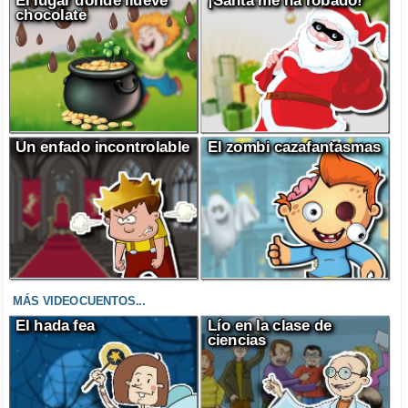
El lugar donde llueve
¡Santa me ha robado!
chocolate
Un enfado incontrolable
El zombi cazafantasmas
MÁS VIDEOCUENTOS...
El hada fea
Lío en la clase de
ciencias