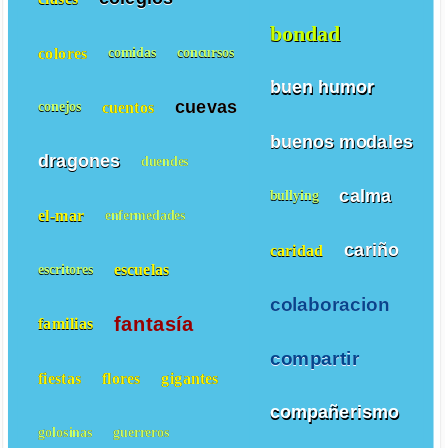
bondad
colores
comidas
concursos
buen humor
cuevas
cuentos
conejos
buenos modales
dragones
duendes
calma
bullying
el-mar
enfermedades
cariño
caridad
escuelas
escritores
colaboracion
fantasía
familias
compartir
fiestas
flores
gigantes
compañerismo
golosinas
guerreros