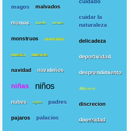
cuidado
magos
malvados
cuidar la
mamas
miedo
monos
naturaleza
monstruos
montañas
delicadeza
musica
musicos
deportividad
navidad
navideños
desprendimiento
niños
niñas
diligencia
padres
nubes
ogros
discrecion
palacios
pajaros
diversidad