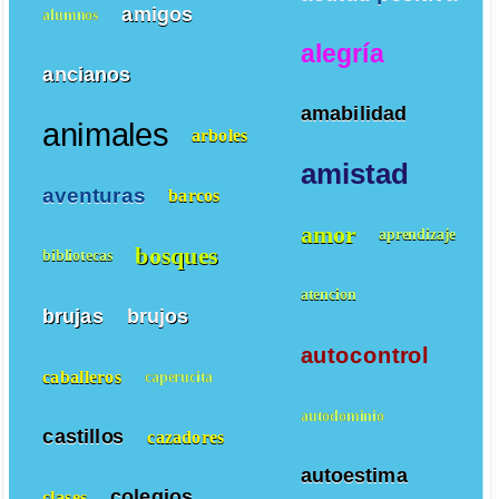
amigos
alumnos
alegría
ancianos
amabilidad
animales
arboles
amistad
aventuras
barcos
amor
aprendizaje
bosques
bibliotecas
atencion
brujas
brujos
autocontrol
caballeros
caperucita
autodominio
castillos
cazadores
autoestima
colegios
clases