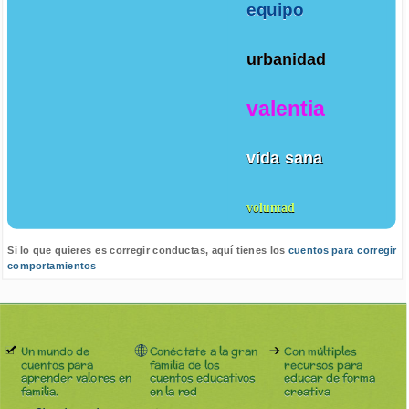
equipo
urbanidad
valentia
vida sana
voluntad
Si lo que quieres es corregir conductas, aquí tienes los
cuentos para corregir
comportamientos
Un mundo de
Conéctate a la gran
Con múltiples
cuentos para
familia de los
recursos para
aprender valores en
cuentos educativos
educar de forma
familia.
en la red
creativa