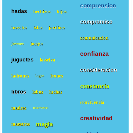
comprension
hadas
hechizos
hijos
compromiso
insectos
islas
jardines
comunicacion
juegos
jovenes
confianza
juguetes
la-selva
consideracion
ladrones
leones
lagos
constancia
libros
lobos
luchas
convivencia
madres
maestras
creatividad
magia
maestros