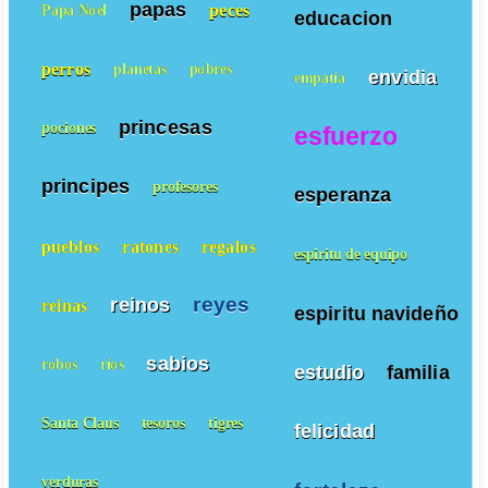
papas
peces
Papa Noel
educacion
perros
planetas
pobres
envidia
empatía
princesas
pociones
esfuerzo
principes
profesores
esperanza
pueblos
ratones
regalos
espiritu de equipo
reyes
reinos
reinas
espiritu navideño
sabios
robos
ríos
estudio
familia
Santa Claus
tesoros
tigres
felicidad
verduras