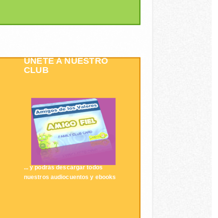
ÚNETE A NUESTRO
CLUB
... y podrás descargar todos
nuestros audiocuentos y ebooks