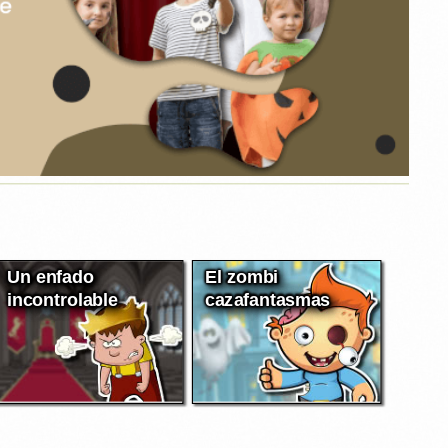
Un enfado
El zombi
incontrolable
cazafantasmas