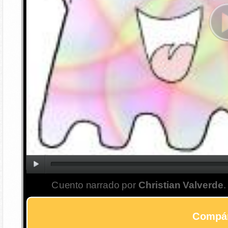
Cuento narrado por
Christian Valverde
.
Compár