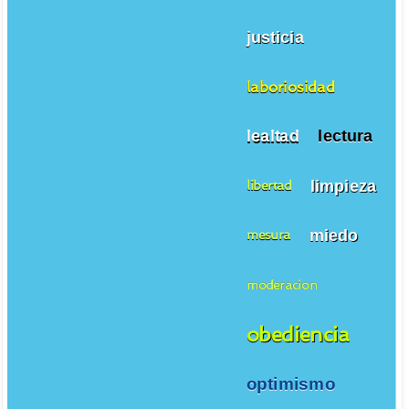
justicia
laboriosidad
lealtad
lectura
limpieza
libertad
miedo
mesura
moderacion
obediencia
optimismo