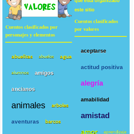
que está organizado
este sitio
Cuentos clasificados
Cuentos clasificados por
por valores
personajes y elementos
aceptarse
abuelitas
agua
abuelos
actitud positiva
amigos
alumnos
alegría
ancianos
amabilidad
animales
arboles
amistad
aventuras
barcos
amor
aprendizaje