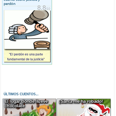
perdón
8.8
/10
"El perdón es una parte
fundamental de la justicia"
ÚLTIMOS CUENTOS...
El lugar donde llueve
¡Santa me ha robado!
chocolate