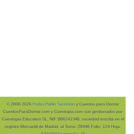
© 2008-2026
Pedro Pablo Sacristán
y Cuentos para Dormir
CuentosParaDormir.com y Cuentopia.com son gestionados por
Cuentopia Educativa SL, NIF B86241346, sociedad inscrita en el
registro Mercantil de Madrid, al Tomo: 28946 Folio: 124 Hoja: