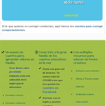
vida sana
voluntad
Si lo que quieres es corregir conductas, aquí tienes los
cuentos para corregir
comportamientos
Un mundo de
Conéctate a la gran
Con múltiples
cuentos para
familia de los
recursos para
aprender valores en
cuentos educativos
educar de forma
familia.
en la red
creativa
Si no tienes claro
Únete a la gran red
Educar con cuentos
por dónde
de lectores. Ya
empezar, esta una
somos más de
Ideas y Trucos para
selección de lo
170.000 a los que
mejor que te
nos gustan los
educar
ofrecemos
cuentos en
Facebook
Artículos sobre
Cuentos cortos
Atrévete con el
inglés y prueba
educación
Cuentos clásicos
nuestros