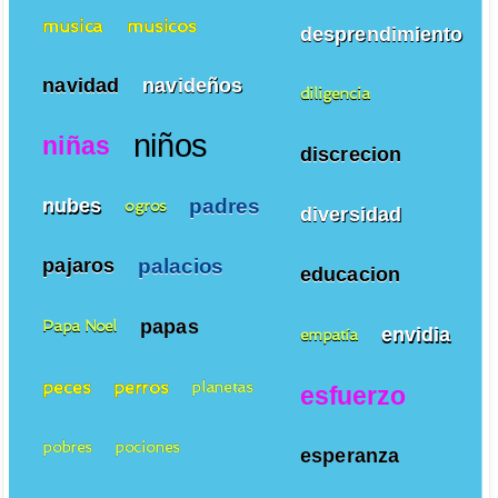
musica
musicos
desprendimiento
navidad
navideños
diligencia
niños
niñas
discrecion
padres
nubes
ogros
diversidad
palacios
pajaros
educacion
papas
Papa Noel
envidia
empatía
peces
perros
planetas
esfuerzo
pobres
pociones
esperanza