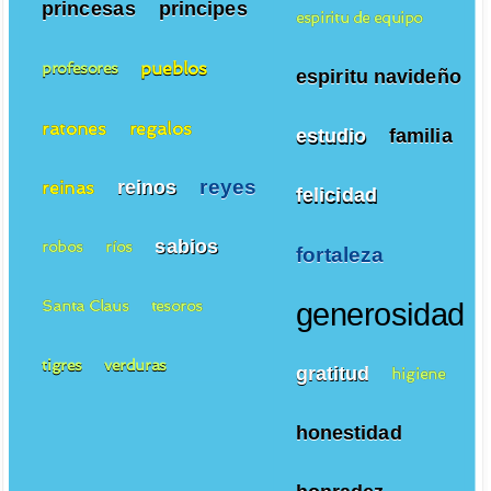
princesas
principes
espiritu de equipo
pueblos
profesores
espiritu navideño
ratones
regalos
estudio
familia
reyes
reinos
reinas
felicidad
sabios
robos
ríos
fortaleza
Santa Claus
tesoros
generosidad
tigres
verduras
gratitud
higiene
honestidad