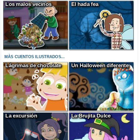
Los malos vecinos
El hada fea
MÁS CUENTOS ILUSTRADOS...
Lágrimas de chocolate
Un Halloween diferente
La excursión
La Brujita Dulce