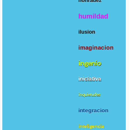
honradez
humildad
ilusion
imaginacion
ingenio
iniciativa
inquietudes
integracion
inteligencia