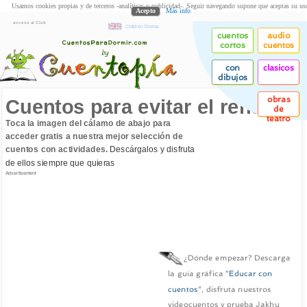
Usamos cookies propias y de terceros -analíticas y publicidad-. Seguir navegando supone que aceptas su us
Acepto
Más info
acceso al Club
Children Stories
cuentos
audio
cortos
cuentos
con
clasicos
dibujos
obras
Cuentos para evitar el rencor
de
teatro
Toca la imagen del cálamo de abajo para
acceder gratis a nuestra mejor selección de
cuentos con actividades.
Descárgalos y disfruta
de ellos siempre que quieras
Advertisement
¿Dónde empezar? Descarga
la guía gráfica "
Educar con
cuentos
", disfruta nuestros
videocuentos y prueba Jakhu