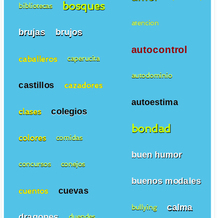
bosques
bibliotecas
atencion
brujas
brujos
autocontrol
caballeros
caperucita
autodominio
castillos
cazadores
autoestima
colegios
clases
bondad
colores
comidas
buen humor
concursos
conejos
buenos modales
cuevas
cuentos
calma
bullying
dragones
duendes