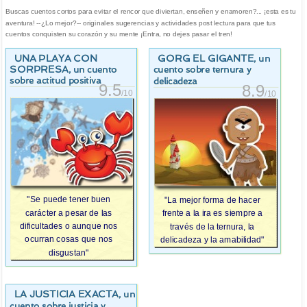
Buscas cuentos cortos para evitar el rencor que diviertan, enseñen y enamoren?... ¡esta es tu
aventura! --¿Lo mejor?-- originales sugerencias y actividades post lectura para que tus
cuentos conquisten su corazón y su mente ¡Entra, no dejes pasar el tren!
UNA PLAYA CON
GORG EL GIGANTE
, un
SORPRESA
, un cuento
cuento sobre ternura y
sobre actitud positiva
delicadeza
9.5
8.9
/10
/10
"Se puede tener buen
"La mejor forma de hacer
carácter a pesar de las
frente a la ira es siempre a
dificultades o aunque nos
través de la ternura, la
ocurran cosas que nos
delicadeza y la amabilidad"
disgustan"
LA JUSTICIA EXACTA
, un
cuento sobre justicia y