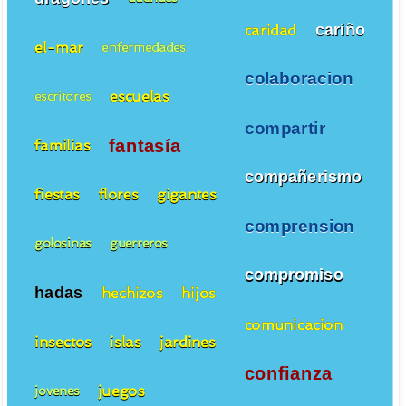
cariño
caridad
el-mar
enfermedades
colaboracion
escuelas
escritores
compartir
fantasía
familias
compañerismo
fiestas
flores
gigantes
comprension
golosinas
guerreros
compromiso
hadas
hechizos
hijos
comunicacion
insectos
islas
jardines
confianza
juegos
jovenes