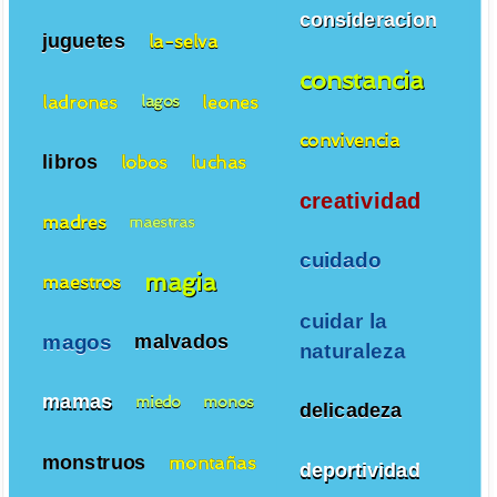
consideracion
juguetes
la-selva
constancia
ladrones
leones
lagos
convivencia
libros
lobos
luchas
creatividad
madres
maestras
cuidado
magia
maestros
cuidar la
magos
malvados
naturaleza
mamas
miedo
monos
delicadeza
monstruos
montañas
deportividad