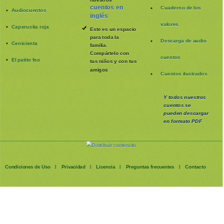
cuentos en
Cuaderno de los
Audiocuentos
inglés
valores
Caperucita roja
Este es un espacio
para toda la
Descarga de audio
Cenicienta
familia
.
Compártelo con
cuentos
El patito feo
tus niños y con tus
amigos
Cuentos ilustrados
Y todos nuestros
cuentos se
pueden
descargar
en formato PDF
Condiciones de Uso
Privacidad
Licencia
Preguntas frecuentes
Contacto
|
|
|
|