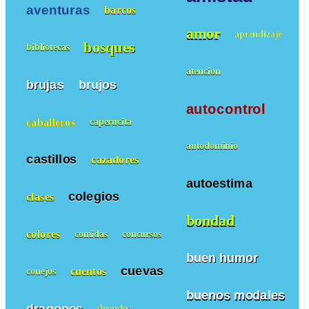
aventuras
barcos
amor
aprendizaje
bosques
bibliotecas
atencion
brujas
brujos
autocontrol
caballeros
caperucita
autodominio
castillos
cazadores
autoestima
colegios
clases
bondad
colores
comidas
concursos
buen humor
cuevas
cuentos
conejos
buenos modales
dragones