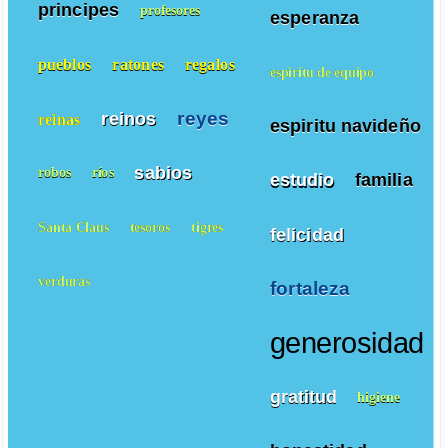
principes
profesores
esperanza
pueblos
ratones
regalos
espiritu de equipo
reyes
reinos
reinas
espiritu navideño
sabios
robos
ríos
estudio
familia
Santa Claus
tesoros
tigres
felicidad
verduras
fortaleza
generosidad
gratitud
higiene