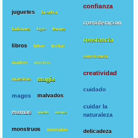
confianza
juguetes
la-selva
consideracion
ladrones
leones
lagos
constancia
libros
lobos
luchas
convivencia
madres
maestras
creatividad
magia
maestros
cuidado
magos
malvados
cuidar la
mamas
miedo
monos
naturaleza
monstruos
montañas
delicadeza