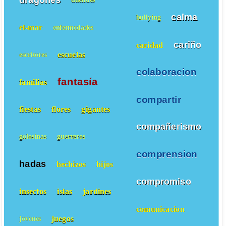
duendes
calma
bullying
el-mar
enfermedades
cariño
caridad
escuelas
escritores
colaboracion
fantasía
familias
compartir
fiestas
flores
gigantes
compañerismo
golosinas
guerreros
comprension
hadas
hechizos
hijos
compromiso
insectos
islas
jardines
comunicacion
juegos
jovenes