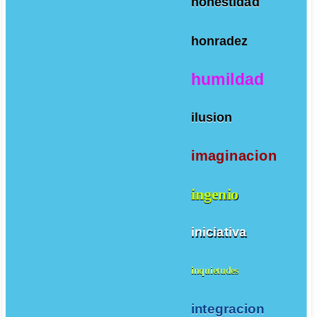
honestidad
honradez
humildad
ilusion
imaginacion
ingenio
iniciativa
inquietudes
integracion