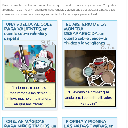
Buscas cuentos cortos para niños tímidos que diviertan, enseñen y enamoren?... ¡esta es tu
aventura! --¿Lo mejor?-- originales sugerencias y actividades post lectura para que tus
cuentos conquisten su corazón y su mente ¡Entra, no dejes pasar el tren!
UNA VUELTA AL COLE
EL MISTERIO DE LA
PARA VALIENTES
MONEDA
, un
DESAPARECIDA
cuento sobre valentía y
, un
simpatía
cuento sobre vencer la
9.6
timidez y la vergüenza
/10
8.7
/10
"La forma en que nos
"El exceso de timidez que
mostramos a los demás
anula otro tipo de habilidades
influye mucho en la manera
y virtudes"
en que nos tratan"
OREJAS MÁGICAS
FIORINA Y PIONINA,
PARA NIÑOS TÍMIDOS
LAS HADAS TÍMIDAS
, un
, un