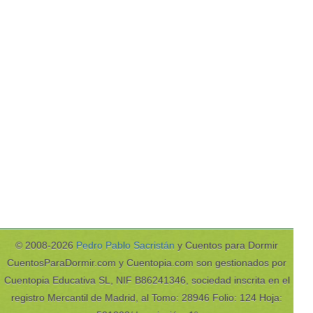
© 2008-2026
Pedro Pablo Sacristán
y Cuentos para Dormir
CuentosParaDormir.com y Cuentopia.com son gestionados por
Cuentopia Educativa SL, NIF B86241346, sociedad inscrita en el
registro Mercantil de Madrid, al Tomo: 28946 Folio: 124 Hoja: