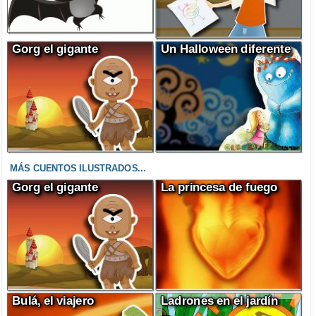
Gorg el gigante
Un Halloween diferente
MÁS CUENTOS ILUSTRADOS...
Gorg el gigante
La princesa de fuego
Bulá, el viajero
Ladrones en el jardín