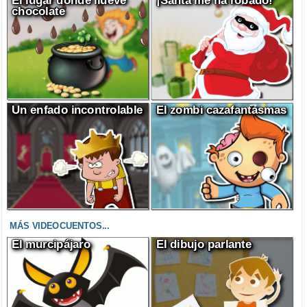
chocolate
Un enfado incontrolable
El zombi cazafantasmas
MÁS VIDEOCUENTOS...
El murcipájaro
El dibujo parlante