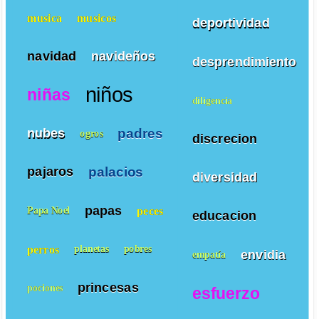
musica
musicos
deportividad
navidad
navideños
desprendimiento
niños
niñas
diligencia
padres
nubes
ogros
discrecion
palacios
pajaros
diversidad
papas
peces
Papa Noel
educacion
perros
planetas
pobres
envidia
empatía
princesas
pociones
esfuerzo