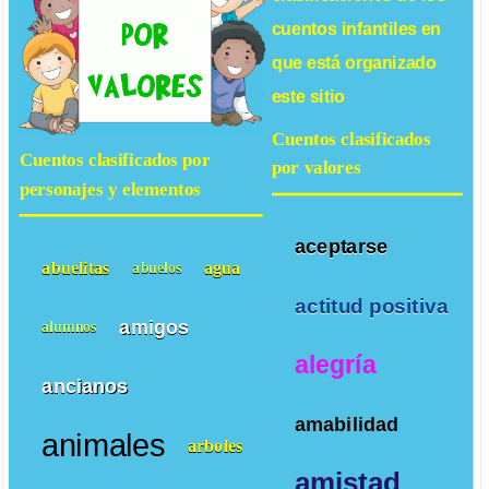
cuentos infantiles
en
que está organizado
este sitio
Cuentos clasificados
Cuentos clasificados por
por valores
personajes y elementos
aceptarse
abuelitas
agua
abuelos
actitud positiva
amigos
alumnos
alegría
ancianos
amabilidad
animales
arboles
amistad