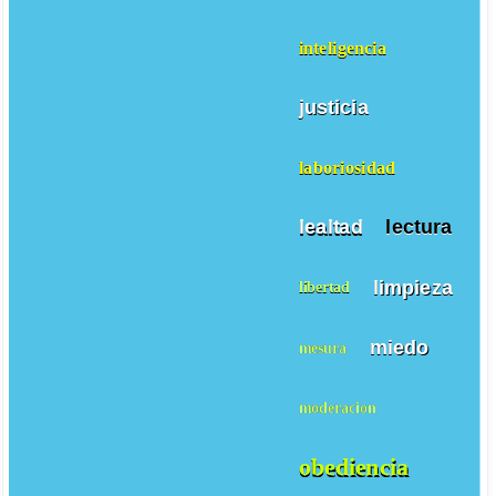
inteligencia
justicia
laboriosidad
lealtad
lectura
limpieza
libertad
miedo
mesura
moderacion
obediencia