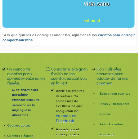
vida sana
voluntad
Si lo que quieres es corregir conductas, aquí tienes los
cuentos para corregir
comportamientos
Un mundo de
Conéctate a la gran
Con múltiples
cuentos para
familia de los
recursos para
aprender valores en
cuentos educativos
educar de forma
familia.
en la red
creativa
Si no tienes claro
Únete a la gran red
Educar con cuentos
por dónde
de lectores. Ya
empezar, esta una
somos más de
Ideas y Trucos para
selección de lo
170.000 a los que
mejor que te
nos gustan los
educar
ofrecemos
cuentos en
Facebook
Artículos sobre
Cuentos cortos
Atrévete con el
inglés y prueba
educación
Cuentos clásicos