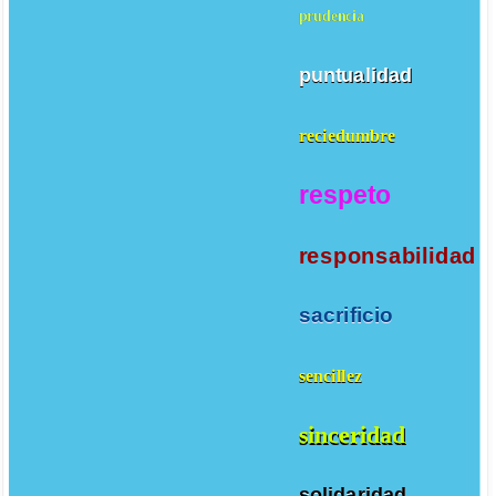
prudencia
puntualidad
reciedumbre
respeto
responsabilidad
sacrificio
sencillez
sinceridad
solidaridad