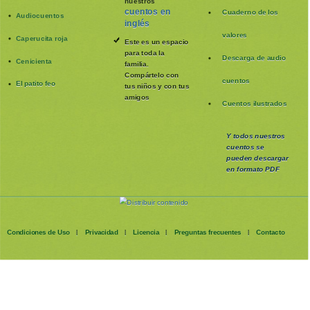
nuestros
cuentos en
Cuaderno de los
Audiocuentos
inglés
valores
Caperucita roja
Este es un espacio
para toda la
Descarga de audio
Cenicienta
familia
.
Compártelo con
cuentos
El patito feo
tus niños y con tus
amigos
Cuentos ilustrados
Y todos nuestros
cuentos se
pueden
descargar
en formato PDF
Condiciones de Uso
Privacidad
Licencia
Preguntas frecuentes
Contacto
|
|
|
|