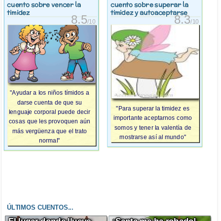
cuento sobre vencer la
cuento sobre superar la
timidez
timidez y autoaceptarse
8.5
8.3
/10
/10
"Ayudar a los niños tímidos a
darse cuenta de que su
"Para superar la timidez es
lenguaje corporal puede decir
importante aceptarnos como
cosas que les provoquen aún
somos y tener la valentía de
más vergüenza que el trato
mostrarse así al mundo"
normal"
ÚLTIMOS CUENTOS...
El lugar donde llueve
¡Santa me ha robado!