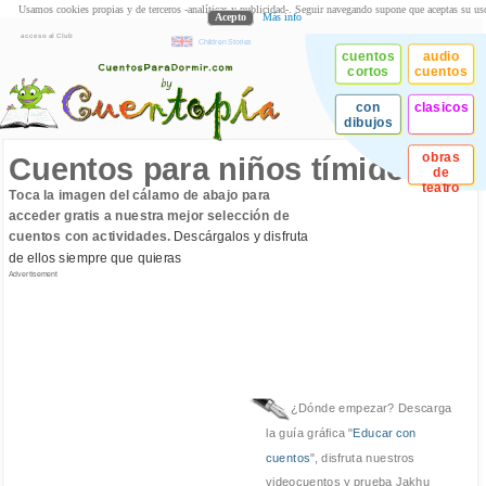
Usamos cookies propias y de terceros -analíticas y publicidad-. Seguir navegando supone que aceptas su us
Acepto
Más info
acceso al Club
Children Stories
cuentos
audio
cortos
cuentos
con
clasicos
dibujos
obras
Cuentos para niños tímidos
de
teatro
Toca la imagen del cálamo de abajo para
acceder gratis a nuestra mejor selección de
cuentos con actividades.
Descárgalos y disfruta
de ellos siempre que quieras
Advertisement
¿Dónde empezar? Descarga
la guía gráfica "
Educar con
cuentos
", disfruta nuestros
videocuentos y prueba Jakhu