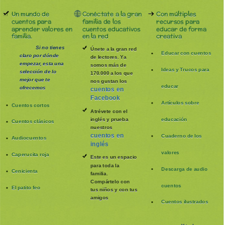
Un mundo de
Conéctate a la gran
Con múltiples
cuentos para
familia de los
recursos para
aprender valores en
cuentos educativos
educar de forma
familia.
en la red
creativa
Si no tienes
Únete a la gran red
Educar con cuentos
claro por dónde
de lectores. Ya
empezar, esta una
somos más de
Ideas y Trucos para
selección de lo
170.000 a los que
mejor que te
nos gustan los
educar
ofrecemos
cuentos en
Facebook
Artículos sobre
Cuentos cortos
Atrévete con el
inglés y prueba
educación
Cuentos clásicos
nuestros
cuentos en
Cuaderno de los
Audiocuentos
inglés
valores
Caperucita roja
Este es un espacio
para toda la
Descarga de audio
Cenicienta
familia
.
Compártelo con
cuentos
El patito feo
tus niños y con tus
amigos
Cuentos ilustrados