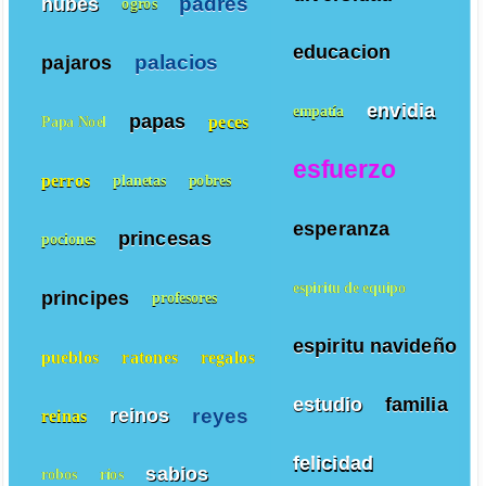
padres
nubes
ogros
educacion
palacios
pajaros
envidia
empatía
papas
peces
Papa Noel
esfuerzo
perros
planetas
pobres
esperanza
princesas
pociones
espiritu de equipo
principes
profesores
espiritu navideño
pueblos
ratones
regalos
estudio
familia
reyes
reinos
reinas
felicidad
sabios
robos
ríos