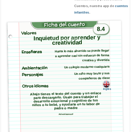
Cuentos, nuestra app de
cuentos
infantiles
.
Ficha del cuento
8.4
Valores
Inquietud por aprender y
creatividad
Hasta lo más aburrido se puede llegar
Enseñanza
a aprender casi sin esfuerzo de forma
creativa y divertida
Ambientación
Un colegio moderno cualquiera
Un niño muy bruto y sus
Personajes
compañeros de clase
Otros idiomas
Inglés
Abajo tienes el texto del cuento y un enlace
para descargarlo. Úsalo para trabajar el
desarrollo emocional y cognitivo de tus
niños o tu bebé, y ayudarte en tu labor de
padre o madre
Advertisement