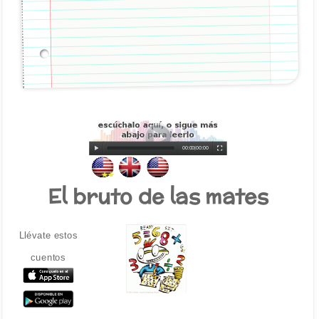
00:00
|
00:00
El bruto de las mates
Llévate estos
cuentos