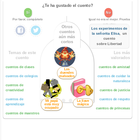
¿Te ha gustado el cuento?
Sí
No
Por favor, compártelo
Igual no era el mejor. Prueba
este otro:
Otros
Los experimentos de
cuentos
la señorita Elisa
, un
aún más
cuento
cortos
sobre Libertad
Temas de este
Los más
cuento
valorados
cuentos de clases
cuentos de amistad
Los
duendes
cuentos de colegios
malvados
cuentos de cuidar la
naturaleza
cuentos de
creatividad
cuentos de justicia
cuentos de
cuentos de respeto
Mi papá
La llave
aprendizaje
está muy
mágica
ocupado
cuentos de princesas
cuentos de maestros