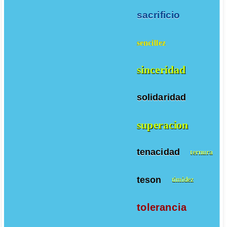
sacrificio
sencillez
sinceridad
solidaridad
superacion
tenacidad
ternura
teson
timidez
tolerancia