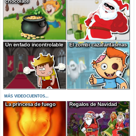
chocolate
Un enfado incontrolable
El zombi cazafantasmas
MÁS VIDEOCUENTOS...
La princesa de fuego
Regalos de Navidad