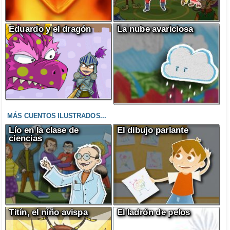
Eduardo y el dragón
La nube avariciosa
MÁS CUENTOS ILUSTRADOS...
Lío en la clase de
El dibujo parlante
ciencias
Titín, el niño avispa
El ladrón de pelos