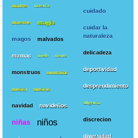
madres
maestras
cuidado
magia
maestros
cuidar la
naturaleza
magos
malvados
delicadeza
mamas
miedo
monos
deportividad
monstruos
montañas
desprendimiento
musica
musicos
diligencia
navidad
navideños
discrecion
niños
niñas
diversidad