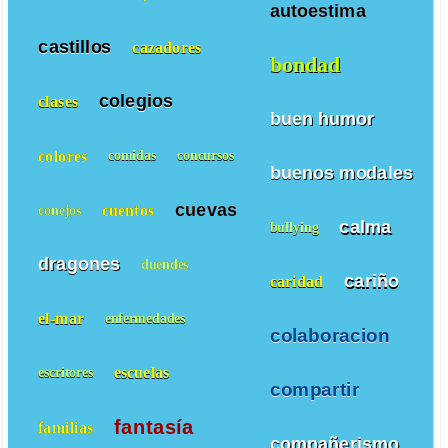
autoestima
castillos
cazadores
bondad
colegios
clases
buen humor
colores
comidas
concursos
buenos modales
cuevas
cuentos
conejos
calma
bullying
dragones
duendes
cariño
caridad
el-mar
enfermedades
colaboracion
escuelas
escritores
compartir
fantasía
familias
compañerismo