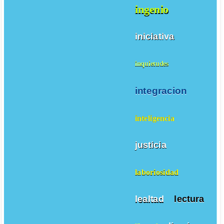
ingenio
iniciativa
inquietudes
integracion
inteligencia
justicia
laboriosidad
lealtad
lectura