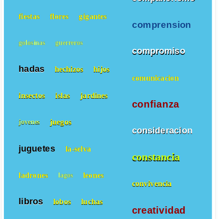
fiestas
flores
gigantes
comprension
golosinas
guerreros
compromiso
hadas
hechizos
hijos
comunicacion
insectos
islas
jardines
confianza
juegos
jovenes
consideracion
juguetes
la-selva
constancia
ladrones
leones
lagos
convivencia
libros
lobos
luchas
creatividad