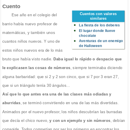
Cuento
Cuentos con valores
Ese año en el colegio del
similares
barrio había nuevo profesor de
La fiesta de los deberes
El lugar donde llueve
matemáticas, y también unos
chocolate
Aventuras de un enemigo
cuantos niños nuevos. Y uno de
de Halloween
estos niños nuevos era de lo más
bruto que había visto nadie.
Daba igual lo rápido o despacio que
le explicasen las cosas de números
, siempre terminaba diciendo
alguna barbaridad: que si 2 y 2 son cinco, que si 7 por 3 eran 27,
que si un triángulo tenía 30 ángulos...
Así que lo que antes era una de las clases más odiadas y
aburridas
, se terminó convirtiendo en una de las más divertidas.
Animados por el nuevo profesor, los niños descubrían las burradas
que decía el chico nuevo,
y con un ejemplo y sin números
, debían
corregirle. Todos competían por ser los primeros en encontrar los