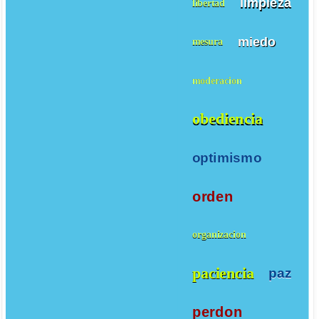
limpieza
libertad
miedo
mesura
moderacion
obediencia
optimismo
orden
organizacion
paciencia
paz
perdon