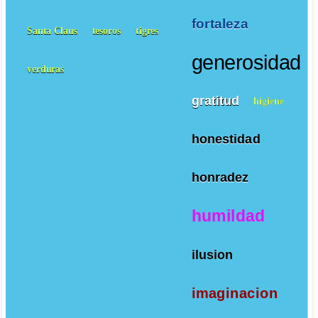
fortaleza
Santa Claus
tesoros
tigres
generosidad
verduras
gratitud
higiene
honestidad
honradez
humildad
ilusion
imaginacion