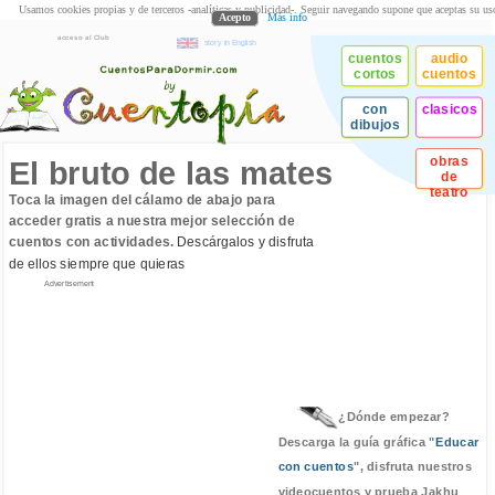
Usamos cookies propias y de terceros -analíticas y publicidad-. Seguir navegando supone que aceptas su us
Acepto
Más info
acceso al Club
story in English
cuentos
audio
cortos
cuentos
con
clasicos
dibujos
obras
El bruto de las mates
de
teatro
Toca la imagen del cálamo de abajo para
acceder gratis a nuestra mejor selección de
cuentos con actividades.
Descárgalos y disfruta
de ellos siempre que quieras
Advertisement
¿Dónde empezar?
Descarga la guía gráfica "
Educar
con cuentos
", disfruta nuestros
videocuentos y prueba Jakhu