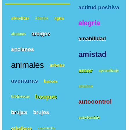
actitud positiva
abuelitas
agua
abuelos
alegría
amigos
alumnos
amabilidad
ancianos
amistad
animales
arboles
amor
aprendizaje
aventuras
barcos
atencion
bosques
bibliotecas
autocontrol
brujas
brujos
autodominio
caballeros
caperucita