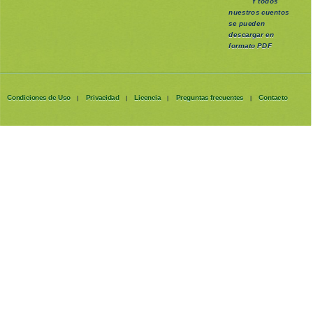
Y todos
nuestros cuentos
se pueden
descargar en
formato PDF
Condiciones de Uso
Privacidad
Licencia
Preguntas frecuentes
Contacto
|
|
|
|