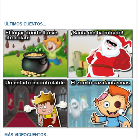
ÚLTIMOS CUENTOS...
El lugar donde llueve
¡Santa me ha robado!
chocolate
Un enfado incontrolable
El zombi cazafantasmas
MÁS VIDEOCUENTOS...