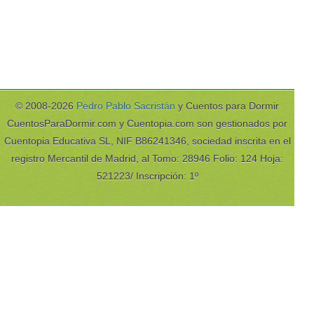
© 2008-2026
Pedro Pablo Sacristán
y Cuentos para Dormir
CuentosParaDormir.com y Cuentopia.com son gestionados por
Cuentopia Educativa SL, NIF B86241346, sociedad inscrita en el
registro Mercantil de Madrid, al Tomo: 28946 Folio: 124 Hoja:
521223/ Inscripción: 1º