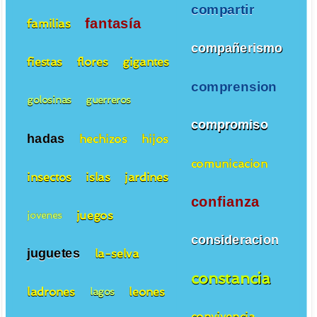
compartir
fantasía
familias
compañerismo
fiestas
flores
gigantes
comprension
golosinas
guerreros
compromiso
hadas
hechizos
hijos
comunicacion
insectos
islas
jardines
confianza
juegos
jovenes
consideracion
juguetes
la-selva
constancia
ladrones
leones
lagos
convivencia