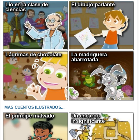
Lío en la clase de
El dibujo parlante
ciencias
Lágrimas de chocolate
La madriguera
abarrotada
MÁS CUENTOS ILUSTRADOS...
El príncipe malvado
Un encargo
insignificante