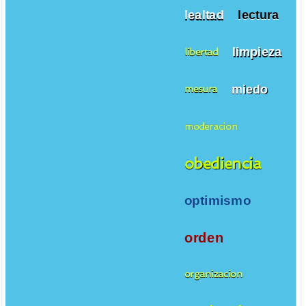
lealtad
lectura
limpieza
libertad
miedo
mesura
moderacion
obediencia
optimismo
orden
organizacion