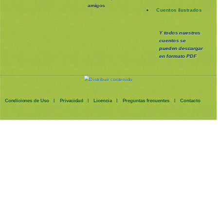
amigos
Cuentos ilustrados
Y todos nuestros
cuentos se
pueden
descargar
en formato PDF
Condiciones de Uso
Privacidad
Licencia
Preguntas frecuentes
Contacto
|
|
|
|