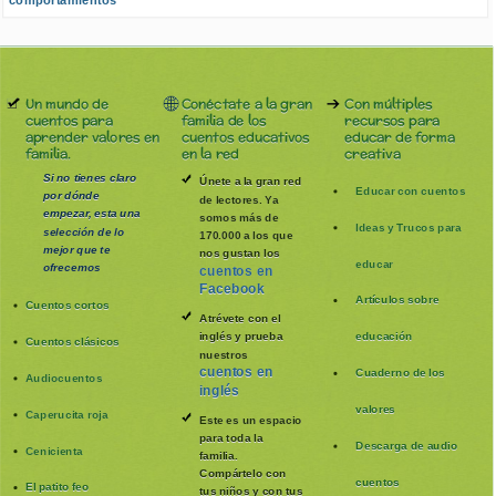
comportamientos
Un mundo de
Conéctate a la gran
Con múltiples
cuentos para
familia de los
recursos para
aprender valores en
cuentos educativos
educar de forma
familia.
en la red
creativa
Si no tienes claro
Únete a la gran red
Educar con cuentos
por dónde
de lectores. Ya
empezar, esta una
somos más de
Ideas y Trucos para
selección de lo
170.000 a los que
mejor que te
nos gustan los
educar
ofrecemos
cuentos en
Facebook
Artículos sobre
Cuentos cortos
Atrévete con el
inglés y prueba
educación
Cuentos clásicos
nuestros
cuentos en
Cuaderno de los
Audiocuentos
inglés
valores
Caperucita roja
Este es un espacio
para toda la
Descarga de audio
Cenicienta
familia
.
Compártelo con
cuentos
El patito feo
tus niños y con tus