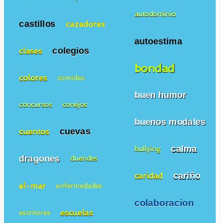
autodominio
castillos
cazadores
autoestima
colegios
clases
bondad
colores
comidas
buen humor
concursos
conejos
buenos modales
cuevas
cuentos
calma
bullying
dragones
duendes
cariño
caridad
el-mar
enfermedades
colaboracion
escuelas
escritores