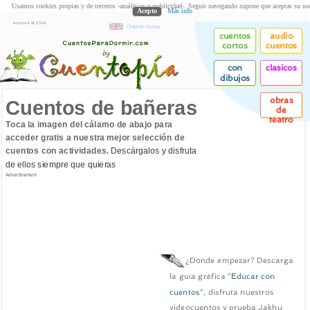
Usamos cookies propias y de terceros -analíticas y publicidad-. Seguir navegando supone que aceptas su us
Acepto
Más info
acceso al Club
Children Stories
cuentos
audio
cortos
cuentos
con
clasicos
dibujos
obras
Cuentos de bañeras
de
teatro
Toca la imagen del cálamo de abajo para
acceder gratis a nuestra mejor selección de
cuentos con actividades.
Descárgalos y disfruta
de ellos siempre que quieras
Advertisement
¿Dónde empezar? Descarga
la guía gráfica "
Educar con
cuentos
", disfruta nuestros
videocuentos y prueba Jakhu