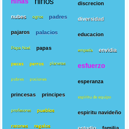
niños
niñas
discrecion
padres
nubes
ogros
diversidad
palacios
pajaros
educacion
papas
Papa Noel
envidia
empatía
peces
perros
planetas
esfuerzo
pobres
pociones
esperanza
princesas
principes
espiritu de equipo
pueblos
profesores
espiritu navideño
ratones
regalos
estudio
familia