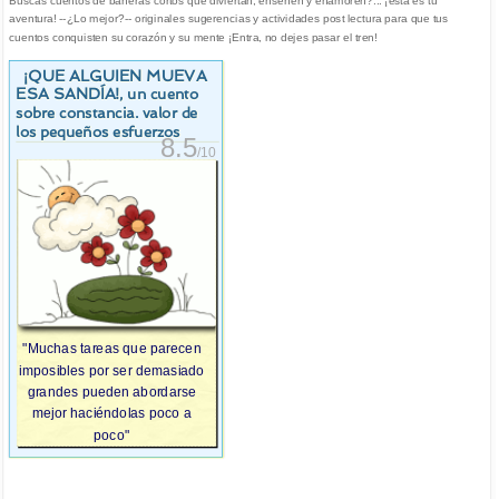
Buscas cuentos de bañeras cortos que diviertan, enseñen y enamoren?... ¡esta es tu
aventura! --¿Lo mejor?-- originales sugerencias y actividades post lectura para que tus
cuentos conquisten su corazón y su mente ¡Entra, no dejes pasar el tren!
¡QUE ALGUIEN MUEVA
ESA SANDÍA!
, un cuento
sobre constancia. valor de
los pequeños esfuerzos
8.5
/10
"Muchas tareas que parecen
imposibles por ser demasiado
grandes pueden abordarse
mejor haciéndolas poco a
poco"