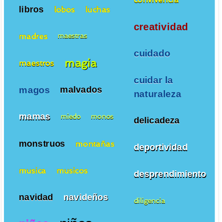
libros
lobos
luchas
creatividad
madres
maestras
cuidado
magia
maestros
cuidar la
magos
malvados
naturaleza
mamas
miedo
monos
delicadeza
monstruos
montañas
deportividad
musica
musicos
desprendimiento
navidad
navideños
diligencia