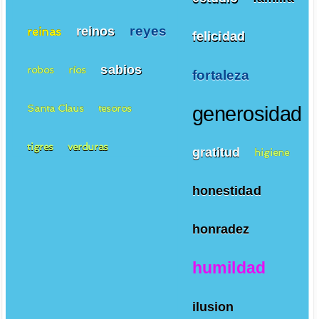
reyes
reinos
reinas
felicidad
sabios
robos
ríos
fortaleza
Santa Claus
tesoros
generosidad
tigres
verduras
gratitud
higiene
honestidad
honradez
humildad
ilusion