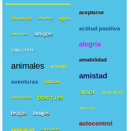
aceptarse
abuelitas
agua
abuelos
actitud positiva
amigos
alumnos
alegría
ancianos
amabilidad
animales
arboles
amistad
aventuras
barcos
amor
aprendizaje
bosques
bibliotecas
atencion
brujas
brujos
autocontrol
caballeros
caperucita