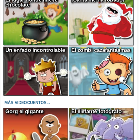
chocolate
Un enfado incontrolable
El zombi cazafantasmas
MÁS VIDEOCUENTOS...
Gorg el gigante
El elefante fotógrafo