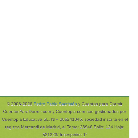
© 2008-2026
Pedro Pablo Sacristán
y Cuentos para Dormir
CuentosParaDormir.com y Cuentopia.com son gestionados por
Cuentopia Educativa SL, NIF B86241346, sociedad inscrita en el
registro Mercantil de Madrid, al Tomo: 28946 Folio: 124 Hoja:
521223/ Inscripción: 1º