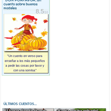
, un
cuento sobre buenos
modales
8.5
/10
"Un cuento en verso para
enseñar a los más pequeños
a pedir las cosas por favor y
con una sonrisa"
ÚLTIMOS CUENTOS...
El lugar donde llueve
¡Santa me ha robado!