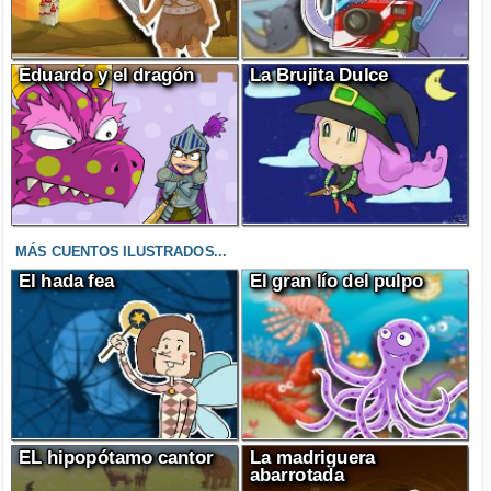
Eduardo y el dragón
La Brujita Dulce
MÁS CUENTOS ILUSTRADOS...
El hada fea
El gran lío del pulpo
EL hipopótamo cantor
La madriguera
abarrotada