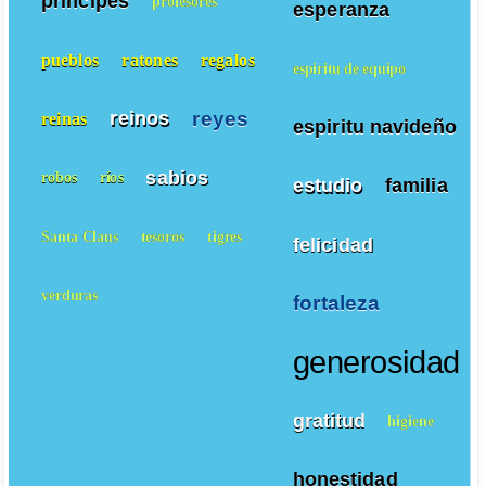
principes
profesores
esperanza
pueblos
ratones
regalos
espiritu de equipo
reyes
reinos
reinas
espiritu navideño
sabios
robos
ríos
estudio
familia
Santa Claus
tesoros
tigres
felicidad
verduras
fortaleza
generosidad
gratitud
higiene
honestidad