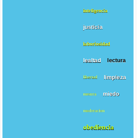
inteligencia
justicia
laboriosidad
lealtad
lectura
limpieza
libertad
miedo
mesura
moderacion
obediencia