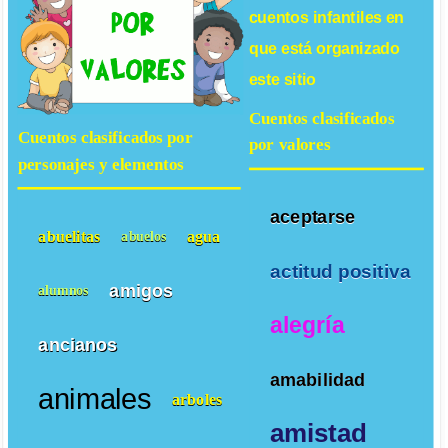
cuentos infantiles
en
que está organizado
este sitio
Cuentos clasificados
Cuentos clasificados por
por valores
personajes y elementos
aceptarse
abuelitas
agua
abuelos
actitud positiva
amigos
alumnos
alegría
ancianos
amabilidad
animales
arboles
amistad