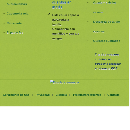
cuentos en
Cuaderno de los
Audiocuentos
inglés
valores
Caperucita roja
Este es un espacio
para toda la
Descarga de audio
Cenicienta
familia
.
Compártelo con
cuentos
El patito feo
tus niños y con tus
amigos
Cuentos ilustrados
Y todos nuestros
cuentos se
pueden
descargar
en formato PDF
Condiciones de Uso
Privacidad
Licencia
Preguntas frecuentes
Contacto
|
|
|
|