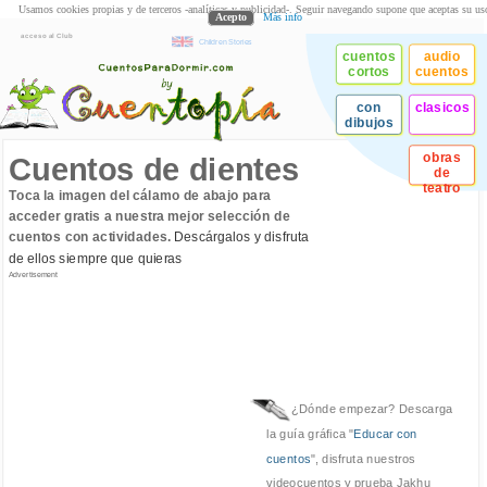
Usamos cookies propias y de terceros -analíticas y publicidad-. Seguir navegando supone que aceptas su us
Acepto
Más info
acceso al Club
Children Stories
cuentos
audio
cortos
cuentos
con
clasicos
dibujos
obras
Cuentos de dientes
de
teatro
Toca la imagen del cálamo de abajo para
acceder gratis a nuestra mejor selección de
cuentos con actividades.
Descárgalos y disfruta
de ellos siempre que quieras
Advertisement
¿Dónde empezar? Descarga
la guía gráfica "
Educar con
cuentos
", disfruta nuestros
videocuentos y prueba Jakhu