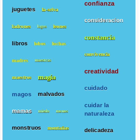
confianza
juguetes
la-selva
consideracion
ladrones
leones
lagos
constancia
libros
lobos
luchas
convivencia
madres
maestras
creatividad
magia
maestros
cuidado
magos
malvados
cuidar la
mamas
miedo
monos
naturaleza
monstruos
montañas
delicadeza