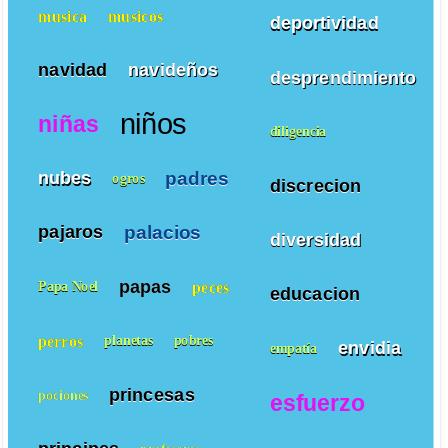
musica
musicos
deportividad
navidad
navideños
desprendimiento
niños
niñas
diligencia
padres
nubes
ogros
discrecion
palacios
pajaros
diversidad
papas
peces
Papa Noel
educacion
perros
planetas
pobres
envidia
empatía
princesas
pociones
esfuerzo