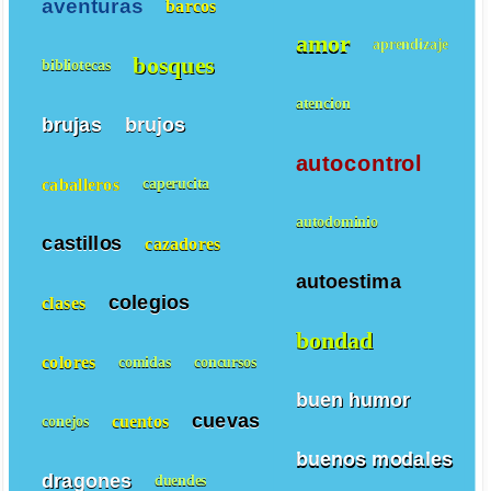
aventuras
barcos
amor
aprendizaje
bosques
bibliotecas
atencion
brujas
brujos
autocontrol
caballeros
caperucita
autodominio
castillos
cazadores
autoestima
colegios
clases
bondad
colores
comidas
concursos
buen humor
cuevas
cuentos
conejos
buenos modales
dragones
duendes