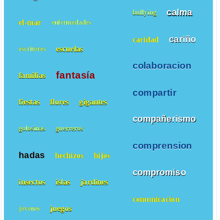
calma
bullying
el-mar
enfermedades
cariño
caridad
escuelas
escritores
colaboracion
fantasía
familias
compartir
fiestas
flores
gigantes
compañerismo
golosinas
guerreros
comprension
hadas
hechizos
hijos
compromiso
insectos
islas
jardines
comunicacion
juegos
jovenes