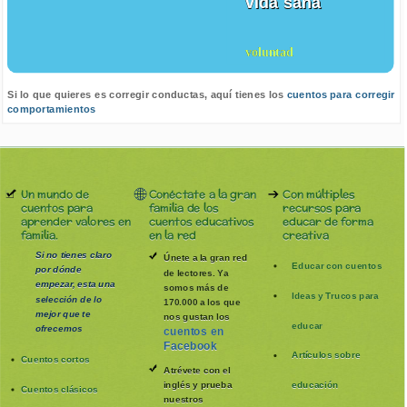
vida sana
voluntad
Si lo que quieres es corregir conductas, aquí tienes los
cuentos para corregir
comportamientos
Un mundo de
Conéctate a la gran
Con múltiples
cuentos para
familia de los
recursos para
aprender valores en
cuentos educativos
educar de forma
familia.
en la red
creativa
Si no tienes claro
Únete a la gran red
Educar con cuentos
por dónde
de lectores. Ya
empezar, esta una
somos más de
Ideas y Trucos para
selección de lo
170.000 a los que
mejor que te
nos gustan los
educar
ofrecemos
cuentos en
Facebook
Artículos sobre
Cuentos cortos
Atrévete con el
inglés y prueba
educación
Cuentos clásicos
nuestros