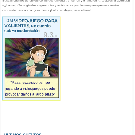
Buscas cuentos de tablets cortos que diviertan, enseñen y enamoren?... ¡esta es tu aventura!
--¿Lo mejor?-- originales sugerencias y actividades post lectura para que tus cuentos
conquisten su corazón y su mente ¡Entra, no dejes pasar el tren!
UN VIDEOJUEGO PARA
VALIENTES
, un cuento
sobre moderación
9.3
/10
"Pasar excesivo tiempo
jugando a videojuegos puede
provocar daños a largo plazo"