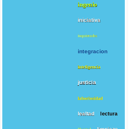
ingenio
iniciativa
inquietudes
integracion
inteligencia
justicia
laboriosidad
lealtad
lectura