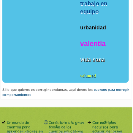
trabajo en
equipo
urbanidad
valentia
vida sana
voluntad
Si lo que quieres es corregir conductas, aquí tienes los
cuentos para corregir
comportamientos
Un mundo de
Conéctate a la gran
Con múltiples
cuentos para
familia de los
recursos para
aprender valores en
cuentos educativos
educar de forma