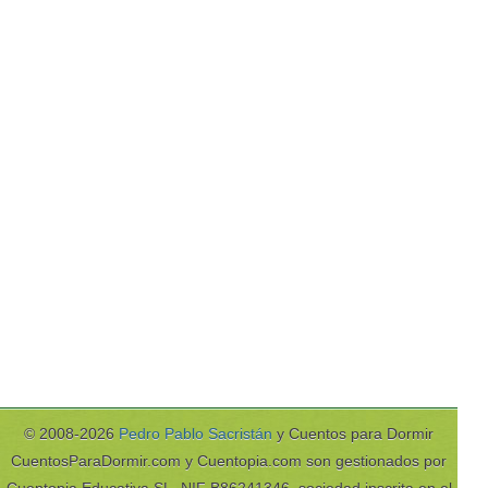
© 2008-2026
Pedro Pablo Sacristán
y Cuentos para Dormir
CuentosParaDormir.com y Cuentopia.com son gestionados por
Cuentopia Educativa SL, NIF B86241346, sociedad inscrita en el