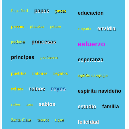
papas
peces
Papa Noel
educacion
perros
planetas
pobres
envidia
empatía
princesas
pociones
esfuerzo
principes
profesores
esperanza
pueblos
ratones
regalos
espiritu de equipo
reyes
reinos
reinas
espiritu navideño
sabios
robos
ríos
estudio
familia
Santa Claus
tesoros
tigres
felicidad