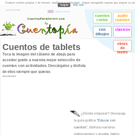
Usamos cookies propias y de terceros -analíticas y publicidad-. Seguir navegando supone que aceptas su us
Acepto
Más info
acceso al Club
Children Stories
cuentos
audio
cortos
cuentos
con
clasicos
dibujos
obras
Cuentos de tablets
de
teatro
Toca la imagen del cálamo de abajo para
acceder gratis a nuestra mejor selección de
cuentos con actividades.
Descárgalos y disfruta
de ellos siempre que quieras
Advertisement
¿Dónde empezar? Descarga
la guía gráfica "
Educar con
cuentos
", disfruta nuestros
videocuentos y prueba Jakhu