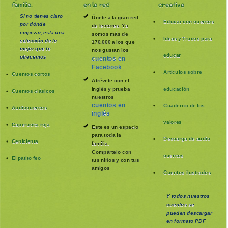
familia.
en la red
creativa
Si no tienes claro
Únete a la gran red
Educar con cuentos
por dónde
de lectores. Ya
empezar, esta una
somos más de
Ideas y Trucos para
selección de lo
170.000 a los que
mejor que te
nos gustan los
educar
ofrecemos
cuentos en
Facebook
Artículos sobre
Cuentos cortos
Atrévete con el
inglés y prueba
educación
Cuentos clásicos
nuestros
cuentos en
Cuaderno de los
Audiocuentos
inglés
valores
Caperucita roja
Este es un espacio
para toda la
Descarga de audio
Cenicienta
familia
.
Compártelo con
cuentos
El patito feo
tus niños y con tus
amigos
Cuentos ilustrados
Y todos nuestros
cuentos se
pueden
descargar
en formato PDF