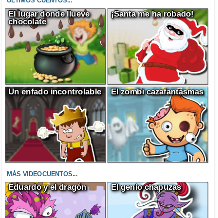
ÚLTIMOS CUENTOS...
El lugar donde llueve
¡Santa me ha robado!
chocolate
Un enfado incontrolable
El zombi cazafantasmas
MÁS VIDEOCUENTOS...
Eduardo y el dragón
El genio chapuzas