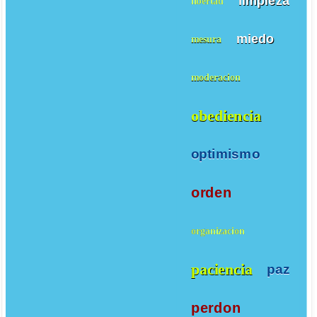
limpieza
libertad
miedo
mesura
moderacion
obediencia
optimismo
orden
organizacion
paciencia
paz
perdon