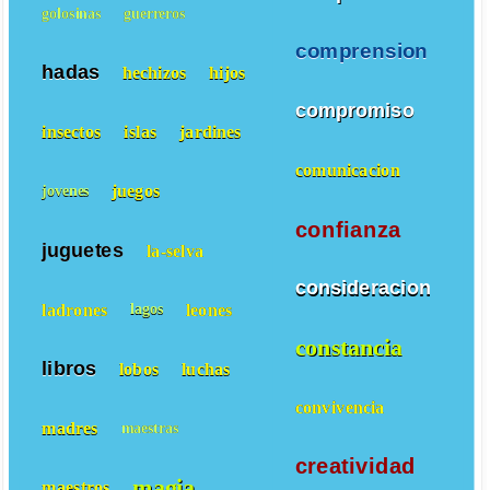
golosinas
guerreros
comprension
hadas
hechizos
hijos
compromiso
insectos
islas
jardines
comunicacion
juegos
jovenes
confianza
juguetes
la-selva
consideracion
ladrones
leones
lagos
constancia
libros
lobos
luchas
convivencia
madres
maestras
creatividad
magia
maestros