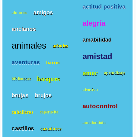
actitud positiva
amigos
alumnos
alegría
ancianos
amabilidad
animales
arboles
amistad
aventuras
barcos
amor
aprendizaje
bosques
bibliotecas
atencion
brujas
brujos
autocontrol
caballeros
caperucita
autodominio
castillos
cazadores