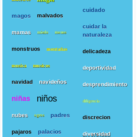
cuidado
magos
malvados
cuidar la
mamas
miedo
monos
naturaleza
monstruos
montañas
delicadeza
musica
musicos
deportividad
navidad
navideños
desprendimiento
niños
niñas
diligencia
padres
nubes
ogros
discrecion
palacios
pajaros
diversidad