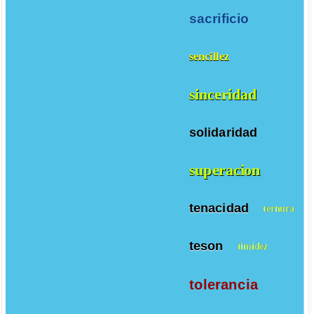
sacrificio
sencillez
sinceridad
solidaridad
superacion
tenacidad
ternura
teson
timidez
tolerancia