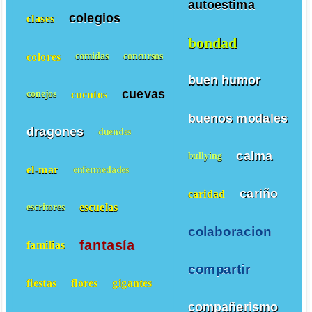
autoestima
colegios
clases
bondad
colores
comidas
concursos
buen humor
cuevas
cuentos
conejos
buenos modales
dragones
duendes
calma
bullying
el-mar
enfermedades
cariño
caridad
escuelas
escritores
colaboracion
fantasía
familias
compartir
fiestas
flores
gigantes
compañerismo