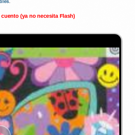
tiles
.
l cuento (ya no necesita Flash)