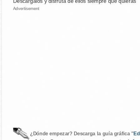
Descárgalos y disfruta de ellos siempre que quieras
Advertisement
¿Dónde empezar? Descarga la guía gráfica "
Ed