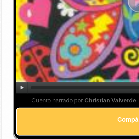
Cuento narrado por
Christian Valverde
.
Compár