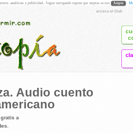
rceros -analíticas y publicidad-. Seguir navegando supone que aceptas su uso
Acepto
Má
acceso al Club
cu
c
cl
za. Audio cuento
americano
gratis a
des.