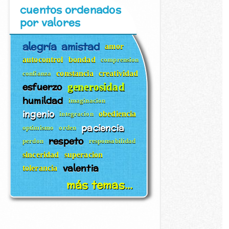
cuentos ordenados
por valores
alegría
amistad
amor
autocontrol
bondad
comprension
constancia
creatividad
confianza
esfuerzo
generosidad
humildad
imaginacion
ingenio
obediencia
integracion
paciencia
optimismo
orden
respeto
perdon
responsabilidad
sinceridad
superacion
valentia
tolerancia
más temas...