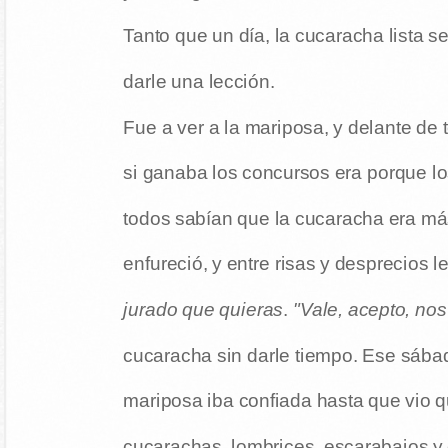
Tanto que un día, la cucaracha lista s
darle una lección.
Fue a ver a la mariposa, y delante de 
si ganaba los concursos era porque l
todos sabían que la cucaracha era má
enfureció, y entre risas y desprecios l
jurado que quieras
.
"Vale, acepto, no
cucaracha sin darle tiempo. Ese sábad
mariposa iba confiada hasta que vio q
cucarachas, lombrices, escarabajos y 