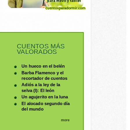
CUENTOS MÁS
VALORADOS
Un hueco en el belén
Barba Flamenco y el
recortador de cuentos
Adiós a la ley de la
selva (I): El león
Un agujerito en la luna
El alocado segundo día
del mundo
more