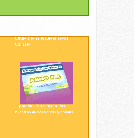
ÚNETE A NUESTRO
CLUB
... y podrás descargar todos
nuestros audiocuentos y ebooks