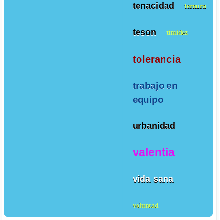
tenacidad
ternura
teson
timidez
tolerancia
trabajo en
equipo
urbanidad
valentia
vida sana
voluntad