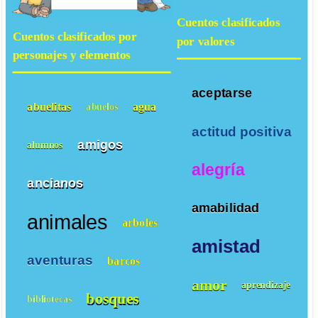
Cuentos clasificados
Cuentos clasificados por
por valores
personajes y elementos
aceptarse
abuelitas
agua
abuelos
actitud positiva
amigos
alumnos
alegría
ancianos
amabilidad
animales
arboles
amistad
aventuras
barcos
amor
aprendizaje
bosques
bibliotecas