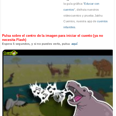
la guía gráfica "
Educar con
cuentos
", disfruta nuestros
videocuentos y prueba Jakhu
Cuentos, nuestra app de
cuentos
infantiles
.
Pulsa sobre el centro de la imagen para iniciar el cuento (ya no
necesita Flash)
Espera 5 segundos, y si no puedes verlo, pulsa
aquí