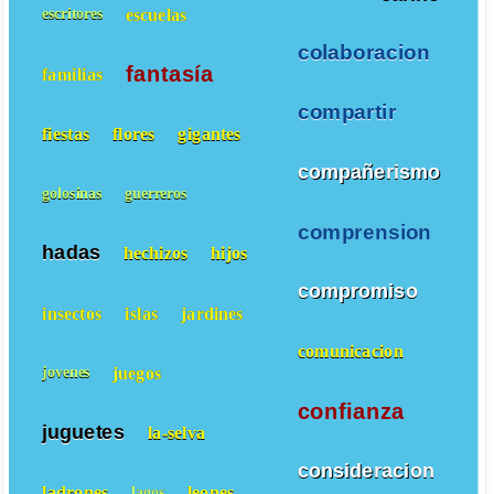
escuelas
escritores
colaboracion
fantasía
familias
compartir
fiestas
flores
gigantes
compañerismo
golosinas
guerreros
comprension
hadas
hechizos
hijos
compromiso
insectos
islas
jardines
comunicacion
juegos
jovenes
confianza
juguetes
la-selva
consideracion
ladrones
leones
lagos