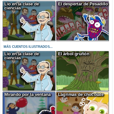
Lío en la clase de
El despertar de Pesadillo
ciencias
MÁS CUENTOS ILUSTRADOS...
Lío en la clase de
El árbol gruñón
ciencias
Mirando por la ventana
Lágrimas de chocolate