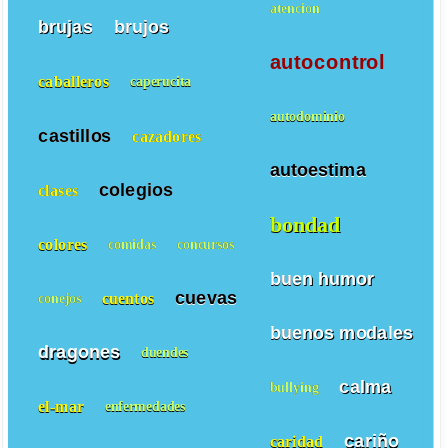
atencion
brujas
brujos
autocontrol
caballeros
caperucita
autodominio
castillos
cazadores
autoestima
colegios
clases
bondad
colores
comidas
concursos
buen humor
cuevas
cuentos
conejos
buenos modales
dragones
duendes
calma
bullying
el-mar
enfermedades
cariño
caridad