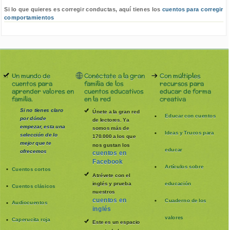
Si lo que quieres es corregir conductas, aquí tienes los
cuentos para corregir
comportamientos
Un mundo de
Conéctate a la gran
Con múltiples
cuentos para
familia de los
recursos para
aprender valores en
cuentos educativos
educar de forma
familia.
en la red
creativa
Si no tienes claro
Únete a la gran red
Educar con cuentos
por dónde
de lectores. Ya
empezar, esta una
somos más de
Ideas y Trucos para
selección de lo
170.000 a los que
mejor que te
nos gustan los
educar
ofrecemos
cuentos en
Facebook
Artículos sobre
Cuentos cortos
Atrévete con el
inglés y prueba
educación
Cuentos clásicos
nuestros
cuentos en
Cuaderno de los
Audiocuentos
inglés
valores
Caperucita roja
Este es un espacio