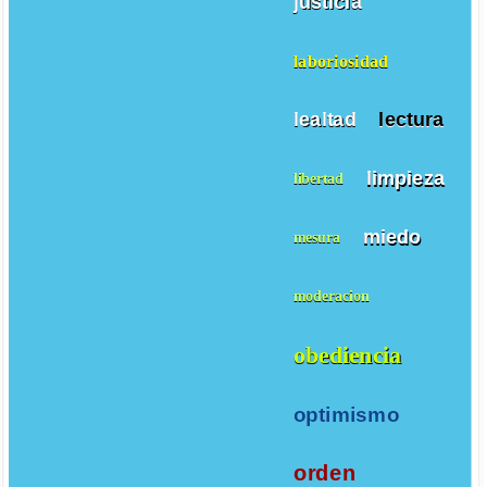
justicia
laboriosidad
lealtad
lectura
limpieza
libertad
miedo
mesura
moderacion
obediencia
optimismo
orden