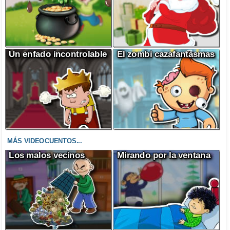
Un enfado incontrolable
El zombi cazafantasmas
MÁS VIDEOCUENTOS...
Los malos vecinos
Mirando por la ventana