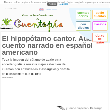
Usamos cookies propias y de terceros -analíticas y publicidad-. Seguir navegando supone que aceptas su us
Acepto
Más info
acceso al Club
Children Stories
cuentos
audio
cortos
cuentos
con
clasicos
dibujos
obras
El hipopótamo cantor. Audio
de
teatro
cuento narrado en español
americano
Toca la imagen del cálamo de abajo para
acceder gratis a nuestra mejor selección de
cuentos con actividades.
Descárgalos y disfruta
de ellos siempre que quieras
Advertisement
¿Dónde empezar? Descarga