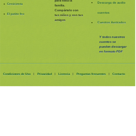
para toda la
Descarga de audio
Cenicienta
familia
.
Compártelo con
cuentos
El patito feo
tus niños y con tus
amigos
Cuentos ilustrados
Y todos nuestros
cuentos se
pueden
descargar
en formato PDF
Condiciones de Uso
Privacidad
Licencia
Preguntas frecuentes
Contacto
|
|
|
|