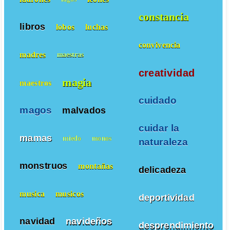
constancia
libros
lobos
luchas
convivencia
madres
maestras
creatividad
magia
maestros
cuidado
magos
malvados
cuidar la
mamas
miedo
monos
naturaleza
monstruos
montañas
delicadeza
musica
musicos
deportividad
navidad
navideños
desprendimiento