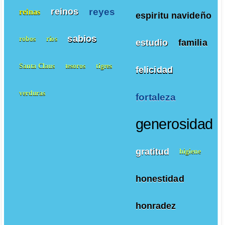
reyes
reinos
reinas
espiritu navideño
sabios
robos
ríos
estudio
familia
Santa Claus
tesoros
tigres
felicidad
verduras
fortaleza
generosidad
gratitud
higiene
honestidad
honradez