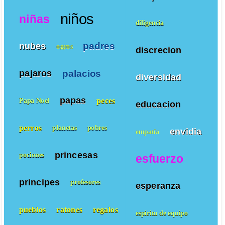
niños
niñas
diligencia
padres
nubes
ogros
discrecion
palacios
pajaros
diversidad
papas
peces
Papa Noel
educacion
perros
planetas
pobres
envidia
empatía
princesas
pociones
esfuerzo
principes
profesores
esperanza
pueblos
ratones
regalos
espiritu de equipo