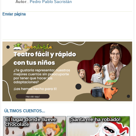
Autor
..
Pedro Pablo Sacristán
Enviar página
ÚLTIMOS CUENTOS...
El lugar donde llueve
¡Santa me ha robado!
chocolate