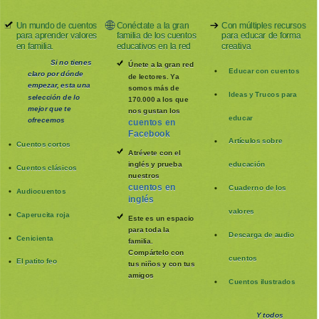
Un mundo de cuentos
Conéctate a la gran
Con múltiples recursos
para aprender valores
familia de los cuentos
para educar de forma
en familia.
educativos en la red
creativa
Si no tienes
Únete a la gran red
Educar con cuentos
claro por dónde
de lectores. Ya
empezar, esta una
somos más de
Ideas y Trucos para
selección de lo
170.000 a los que
mejor que te
nos gustan los
educar
ofrecemos
cuentos en
Facebook
Artículos sobre
Cuentos cortos
Atrévete con el
inglés y prueba
educación
Cuentos clásicos
nuestros
cuentos en
Cuaderno de los
Audiocuentos
inglés
valores
Caperucita roja
Este es un espacio
para toda la
Descarga de audio
Cenicienta
familia
.
Compártelo con
cuentos
El patito feo
tus niños y con tus
amigos
Cuentos ilustrados
Y todos