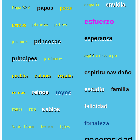
envidia
empatía
papas
peces
Papa Noel
esfuerzo
perros
planetas
pobres
esperanza
princesas
pociones
espiritu de equipo
principes
profesores
espiritu navideño
pueblos
ratones
regalos
estudio
familia
reyes
reinos
reinas
felicidad
sabios
robos
ríos
fortaleza
Santa Claus
tesoros
tigres
generosidad