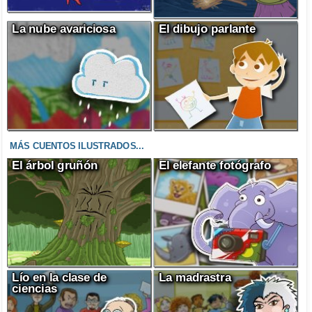
La nube avariciosa
El dibujo parlante
MÁS CUENTOS ILUSTRADOS...
El árbol gruñón
El elefante fotógrafo
Lío en la clase de
La madrastra
ciencias