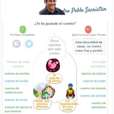
Pedro Pablo Sacristán
¿Te ha gustado el cuento?
Sí
No
Por favor, compártelo
Igual no era el mejor. Prueba
este otro:
Otros
Una chica difícil de
cuentos
casar
, un cuento
aún más
sobre Paz y perdón
cortos
Temas de este
Los más
cuento
valorados
cuentos de envidia
cuentos de justicia
El
pajarillo
cuentos de novias
de piedra
cuentos de hadas
cuentos de
cuentos de fantasía
celebraciones
cuentos de amistad
cuentos de coros
Goldi, una
Los
cuentos de
princesa
superpoderes
diferente
de Luca
cuentos de valorar lo
autoestima
Listillo
que tenemos