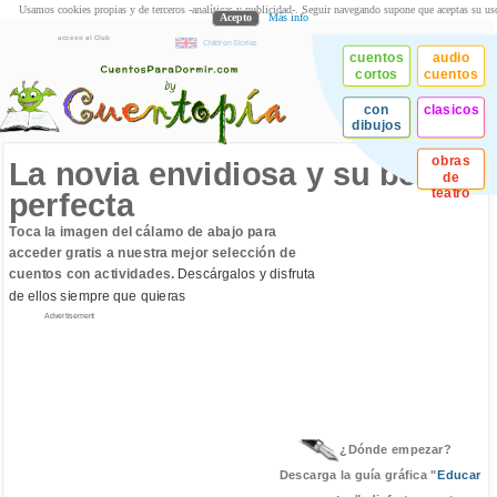
Usamos cookies propias y de terceros -analíticas y publicidad-. Seguir navegando supone que aceptas su us
Acepto
Más info
acceso al Club
Children Stories
cuentos
audio
cortos
cuentos
con
clasicos
dibujos
obras
La novia envidiosa y su boda
de
teatro
perfecta
Toca la imagen del cálamo de abajo para
acceder gratis a nuestra mejor selección de
cuentos con actividades.
Descárgalos y disfruta
de ellos siempre que quieras
Advertisement
¿Dónde empezar?
Descarga la guía gráfica "
Educar