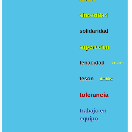
sinceridad
solidaridad
superacion
tenacidad
ternura
teson
timidez
tolerancia
trabajo en
equipo