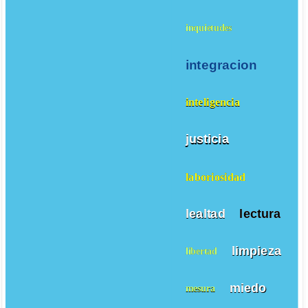
inquietudes
integracion
inteligencia
justicia
laboriosidad
lealtad
lectura
limpieza
libertad
miedo
mesura