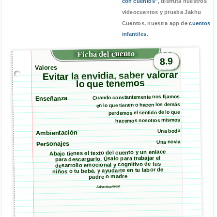
con cuentos
", disfruta nuestros
videocuentos y prueba Jakhu
Cuentos, nuestra app de
cuentos
infantiles
.
Ficha del cuento
8.9
Valores
Evitar la envidia, saber valorar
lo que tenemos
Cuando constantemente nos fijamos
Enseñanza
en lo que tienen o hacen los demás
perdemos el sentido de lo que
hacemos nosotros mismos
Una boda
Ambientación
Una novia
Personajes
Abajo tienes el texto del cuento y un enlace
para descargarlo. Úsalo para trabajar el
desarrollo emocional y cognitivo de tus
niños o tu bebé, y ayudarte en tu labor de
padre o madre
Advertisement