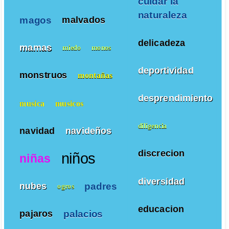
cuidar la
naturaleza
magos
malvados
delicadeza
mamas
miedo
monos
deportividad
monstruos
montañas
desprendimiento
musica
musicos
diligencia
navidad
navideños
discrecion
niños
niñas
diversidad
padres
nubes
ogros
educacion
palacios
pajaros