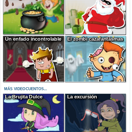
Un enfado incontrolable
El zombi cazafantasmas
MÁS VIDEOCUENTOS...
La Brujita Dulce
La excursión