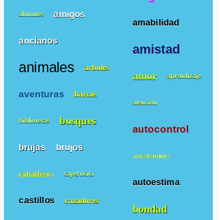
amigos
alumnos
amabilidad
ancianos
amistad
animales
arboles
amor
aprendizaje
aventuras
barcos
atencion
bosques
bibliotecas
autocontrol
brujas
brujos
autodominio
caballeros
caperucita
autoestima
castillos
cazadores
bondad