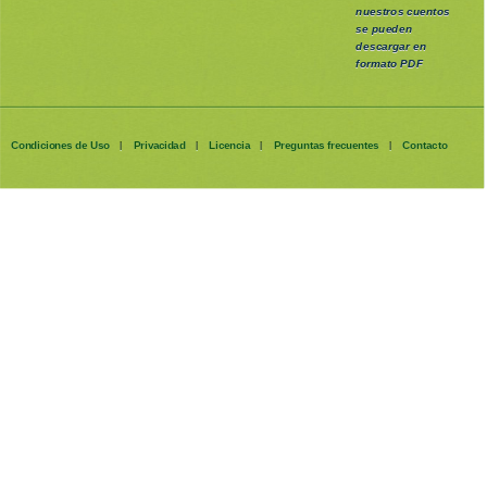
nuestros cuentos
se pueden
descargar en
formato PDF
Condiciones de Uso
Privacidad
Licencia
Preguntas frecuentes
Contacto
|
|
|
|