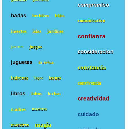
compromiso
hadas
hechizos
hijos
comunicacion
insectos
islas
jardines
confianza
juegos
jovenes
consideracion
juguetes
la-selva
constancia
ladrones
leones
lagos
convivencia
libros
lobos
luchas
creatividad
madres
maestras
cuidado
magia
maestros