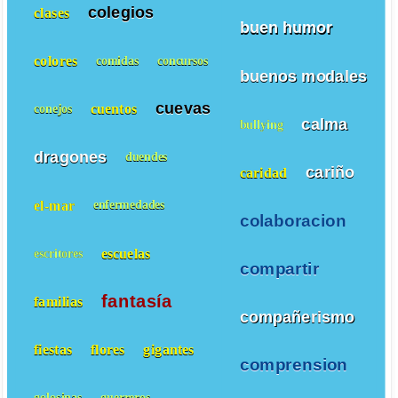
colegios
clases
buen humor
colores
comidas
concursos
buenos modales
cuevas
cuentos
conejos
calma
bullying
dragones
duendes
cariño
caridad
el-mar
enfermedades
colaboracion
escuelas
escritores
compartir
fantasía
familias
compañerismo
fiestas
flores
gigantes
comprension
golosinas
guerreros