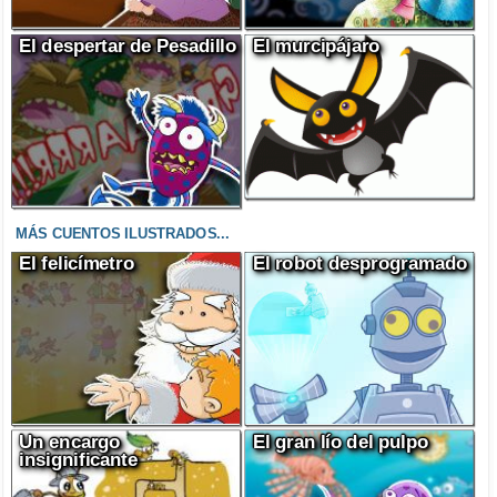
El despertar de Pesadillo
El murcipájaro
MÁS CUENTOS ILUSTRADOS...
El felicímetro
El robot desprogramado
Un encargo
El gran lío del pulpo
insignificante