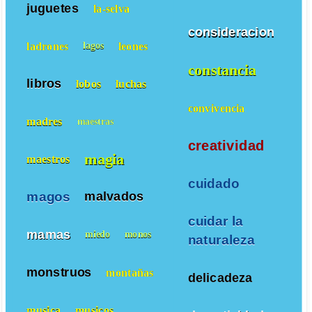
juguetes
la-selva
consideracion
ladrones
leones
lagos
constancia
libros
lobos
luchas
convivencia
madres
maestras
creatividad
magia
maestros
cuidado
magos
malvados
cuidar la
mamas
miedo
monos
naturaleza
monstruos
montañas
delicadeza
musica
musicos