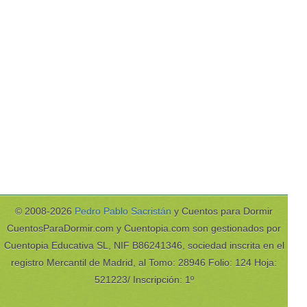
© 2008-2026
Pedro Pablo Sacristán
y Cuentos para Dormir
CuentosParaDormir.com y Cuentopia.com son gestionados por
Cuentopia Educativa SL, NIF B86241346, sociedad inscrita en el
registro Mercantil de Madrid, al Tomo: 28946 Folio: 124 Hoja:
521223/ Inscripción: 1º