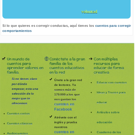
voluntad
Si lo que quieres es corregir conductas, aquí tienes los
cuentos para corregir
comportamientos
Un mundo de
Conéctate a la gran
Con múltiples
cuentos para
familia de los
recursos para
aprender valores en
cuentos educativos
educar de forma
familia.
en la red
creativa
Si no tienes claro
Únete a la gran red
Educar con cuentos
por dónde
de lectores. Ya
empezar, esta una
somos más de
Ideas y Trucos para
selección de lo
170.000 a los que
mejor que te
nos gustan los
educar
ofrecemos
cuentos en
Facebook
Artículos sobre
Cuentos cortos
Atrévete con el
inglés y prueba
educación
Cuentos clásicos
nuestros
cuentos en
Cuaderno de los
Audiocuentos