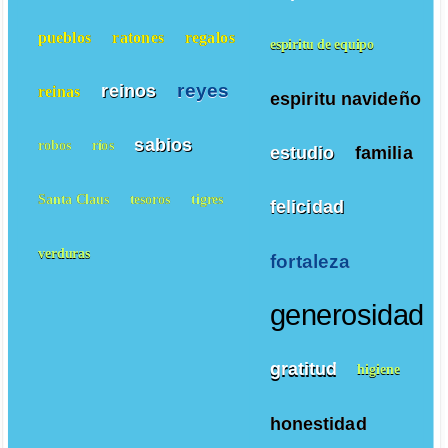
pueblos
ratones
regalos
espiritu de equipo
reyes
reinos
reinas
espiritu navideño
sabios
robos
ríos
estudio
familia
Santa Claus
tesoros
tigres
felicidad
verduras
fortaleza
generosidad
gratitud
higiene
honestidad