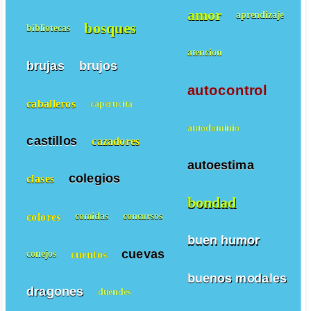
amor
aprendizaje
bosques
bibliotecas
atencion
brujas
brujos
autocontrol
caballeros
caperucita
autodominio
castillos
cazadores
autoestima
colegios
clases
bondad
colores
comidas
concursos
buen humor
cuevas
cuentos
conejos
buenos modales
dragones
duendes