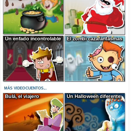
Un enfado incontrolable
El zombi cazafantasmas
MÁS VIDEOCUENTOS...
Bulá, el viajero
Un Halloween diferente