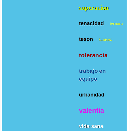
superacion
tenacidad
ternura
teson
timidez
tolerancia
trabajo en
equipo
urbanidad
valentia
vida sana