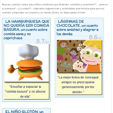
Buscas cuentos cortos para niños comilones que diviertan, enseñen y enamoren?... ¡esta es
tu aventura! --¿Lo mejor?-- originales sugerencias y actividades post lectura para que tus
cuentos conquisten su corazón y su mente ¡Entra, no dejes pasar el tren!
LA HAMBURGUESA QUE
LÁGRIMAS DE
NO QUERÍA SER COMIDA
CHOCOLATE
, un cuento
BASURA
, un cuento sobre
sobre amistad y alegrar a
comida sana y no
los demás
8.6
caprichosa
/10
8.7
/10
"La mejor forma de conseguir
amigos es preocuparse
"Enseñar a espaciar la
generosamente por los
"comida basura" y no abusar
demás."
de ella"
EL NIÑO GLOTÓN
, un