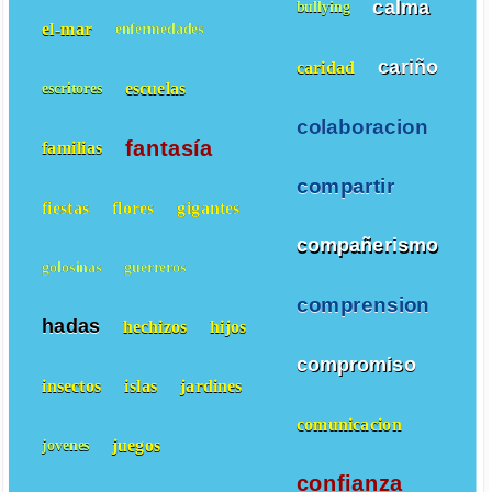
calma
bullying
el-mar
enfermedades
cariño
caridad
escuelas
escritores
colaboracion
fantasía
familias
compartir
fiestas
flores
gigantes
compañerismo
golosinas
guerreros
comprension
hadas
hechizos
hijos
compromiso
insectos
islas
jardines
comunicacion
juegos
jovenes
confianza