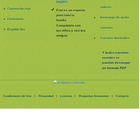
inglés
valores
Caperucita roja
Este es un espacio
para toda la
Descarga de audio
Cenicienta
familia
.
Compártelo con
cuentos
El patito feo
tus niños y con tus
amigos
Cuentos ilustrados
Y todos nuestros
cuentos se
pueden
descargar
en formato PDF
Condiciones de Uso
Privacidad
Licencia
Preguntas frecuentes
Contacto
|
|
|
|