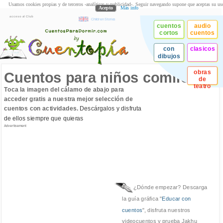
Usamos cookies propias y de terceros -analíticas y publicidad-. Seguir navegando supone que aceptas su us
Acepto
Más info
acceso al Club
Children Stories
cuentos
audio
cortos
cuentos
con
clasicos
dibujos
obras
Cuentos para niños comilones
de
teatro
Toca la imagen del cálamo de abajo para
acceder gratis a nuestra mejor selección de
cuentos con actividades.
Descárgalos y disfruta
de ellos siempre que quieras
Advertisement
¿Dónde empezar? Descarga
la guía gráfica "
Educar con
cuentos
", disfruta nuestros
videocuentos y prueba Jakhu