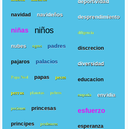
deportividad
navidad
navideños
desprendimiento
niños
niñas
diligencia
padres
nubes
ogros
discrecion
palacios
pajaros
diversidad
papas
peces
Papa Noel
educacion
perros
planetas
pobres
envidia
empatía
princesas
pociones
esfuerzo
principes
profesores
esperanza