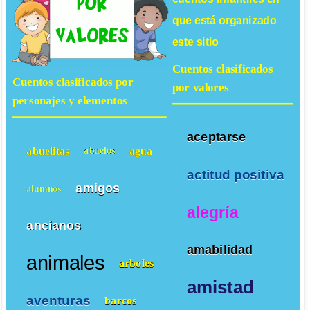
que está organizado
este sitio
Cuentos clasificados
Cuentos clasificados por
por valores
personajes y elementos
aceptarse
abuelitas
agua
abuelos
actitud positiva
amigos
alumnos
alegría
ancianos
amabilidad
animales
arboles
amistad
aventuras
barcos