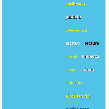
inteligencia
justicia
laboriosidad
lealtad
lectura
limpieza
libertad
miedo
mesura
moderacion
obediencia