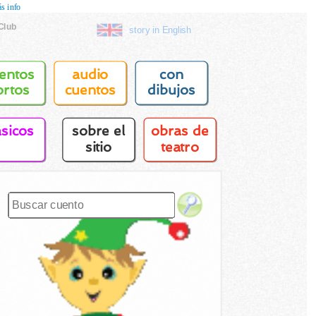
s info
Club
story in English
entos
audio
con
ortos
cuentos
dibujos
asicos
sobre el
obras de
sitio
teatro