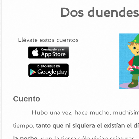
Dos duendes
Llévate estos cuentos
Cuento
Hubo una vez, hace mucho, muchísi
tiempo,
tanto que ni siquiera el existían el dí
la noche
, y en la tierra sólo vivían criaturas