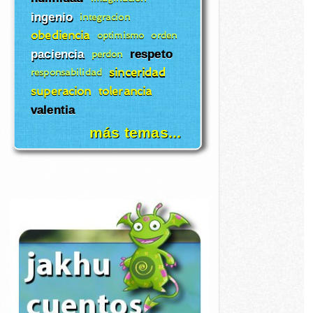
ingenio
integracion
obediencia
optimismo
orden
paciencia
respeto
perdon
sinceridad
responsabilidad
superacion
tolerancia
valentia
más temas...