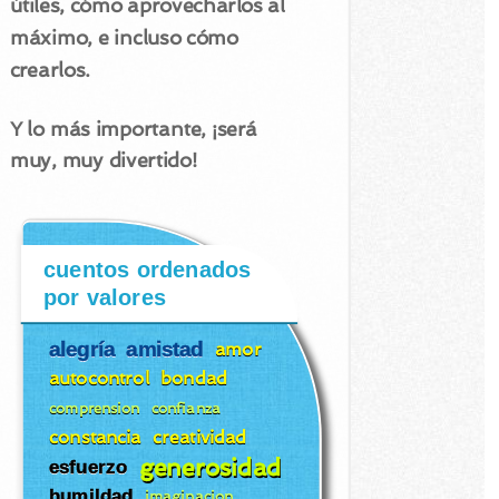
útiles, cómo aprovecharlos al
máximo, e incluso cómo
crearlos.
Y lo más importante, ¡será
muy, muy divertido!
cuentos ordenados
por valores
alegría
amistad
amor
autocontrol
bondad
comprension
confianza
constancia
creatividad
generosidad
esfuerzo
humildad
imaginacion