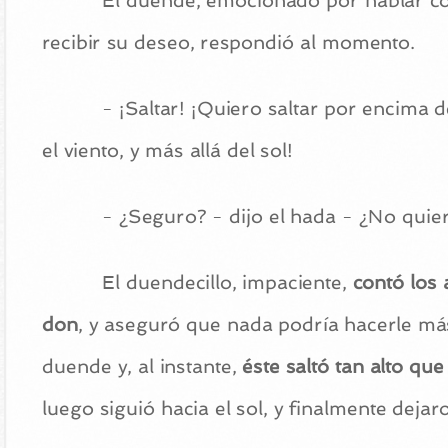
El duende, emocionado por hablar co
recibir su deseo, respondió al momento.
- ¡Saltar! ¡Quiero saltar por encima 
el viento, y más allá del sol!
- ¿Seguro? - dijo el hada - ¿No quie
El duendecillo, impaciente,
contó los 
don
, y aseguró que nada podría hacerle más
duende y, al instante,
éste saltó tan alto q
luego siguió hacia el sol, y finalmente dejar