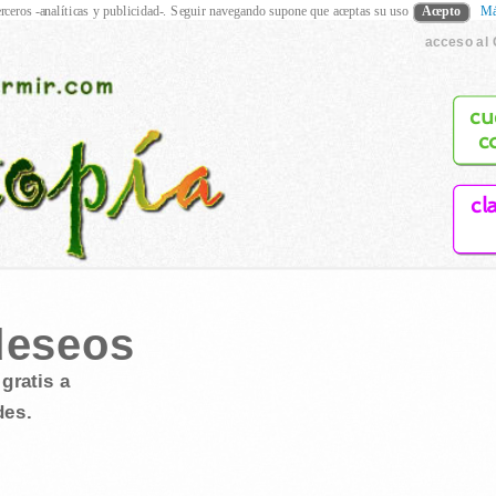
rceros -analíticas y publicidad-. Seguir navegando supone que aceptas su uso
Acepto
Má
acceso al 
cu
c
cl
deseos
gratis a
des.