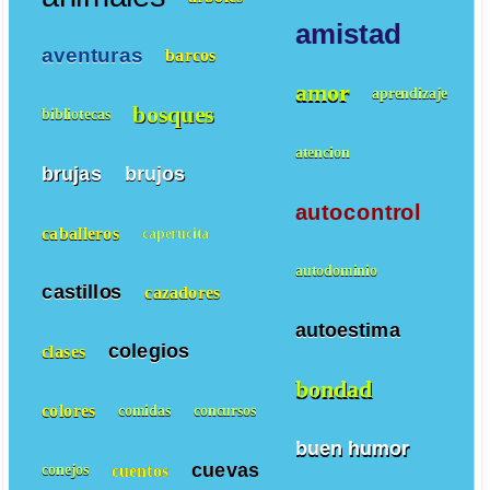
amistad
aventuras
barcos
amor
aprendizaje
bosques
bibliotecas
atencion
brujas
brujos
autocontrol
caballeros
caperucita
autodominio
castillos
cazadores
autoestima
colegios
clases
bondad
colores
comidas
concursos
buen humor
cuevas
cuentos
conejos