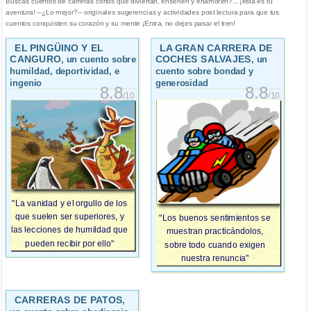
Buscas cuentos de carreras cortos que diviertan, enseñen y enamoren?... ¡esta es tu
aventura! --¿Lo mejor?-- originales sugerencias y actividades post lectura para que tus
cuentos conquisten su corazón y su mente ¡Entra, no dejes pasar el tren!
EL PINGÜINO Y EL
LA GRAN CARRERA DE
CANGURO
COCHES SALVAJES
, un cuento sobre
, un
humildad, deportividad, e
cuento sobre bondad y
ingenio
generosidad
8.8
8.8
/10
/10
"La vanidad y el orgullo de los
que suelen ser superiores, y
"Los buenos sentimientos se
las lecciones de humildad que
muestran practicándolos,
pueden recibir por ello"
sobre todo cuando exigen
nuestra renuncia"
CARRERAS DE PATOS
,