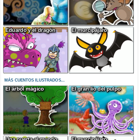
Eduardo y el dragón
El murcipájaro
MÁS CUENTOS ILUSTRADOS...
El árbol mágico
El gran lío del pulpo
Una puerta al mundo
El murcipájaro