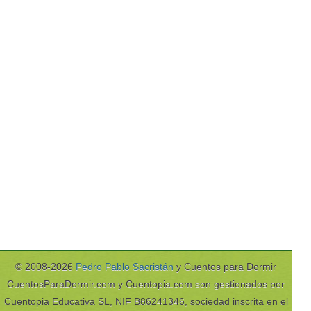
© 2008-2026
Pedro Pablo Sacristán
y Cuentos para Dormir
CuentosParaDormir.com y Cuentopia.com son gestionados por
Cuentopia Educativa SL, NIF B86241346, sociedad inscrita en el