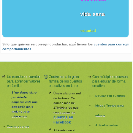
vida sana
voluntad
Si lo que quieres es corregir conductas, aquí tienes los
cuentos para corregir
comportamientos
Un mundo de cuentos
Conéctate a la gran
Con múltiples recursos
para aprender valores
familia de los cuentos
para educar de forma
en familia.
educativos en la red
creativa
Si no tienes claro
Únete a la gran red
Educar con cuentos
por dónde
de lectores. Ya
empezar, esta una
somos más de
Ideas y Trucos para
selección de lo
170.000 a los que
mejor que te
nos gustan los
educar
ofrecemos
cuentos en
Facebook
Artículos sobre
Cuentos cortos
Atrévete con el