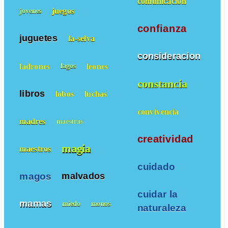
comunicacion
juegos
jovenes
confianza
juguetes
la-selva
consideracion
ladrones
leones
lagos
constancia
libros
lobos
luchas
convivencia
madres
maestras
creatividad
magia
maestros
cuidado
magos
malvados
cuidar la
mamas
miedo
monos
naturaleza