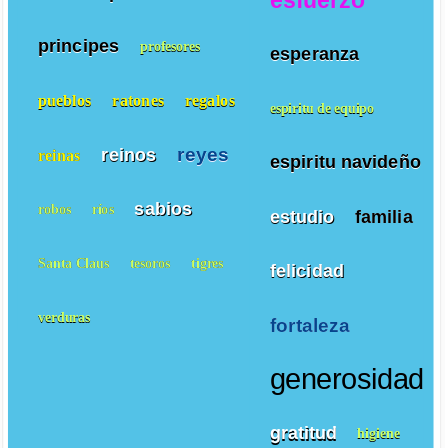
principes
profesores
esperanza
pueblos
ratones
regalos
espiritu de equipo
reyes
reinos
reinas
espiritu navideño
sabios
robos
ríos
estudio
familia
Santa Claus
tesoros
tigres
felicidad
verduras
fortaleza
generosidad
gratitud
higiene