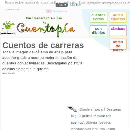
Usamos cookies propias y de terceros -analíticas y publicidad-. Seguir navegando supone que aceptas su us
Acepto
Más info
acceso al Club
Children Stories
cuentos
audio
cortos
cuentos
con
clasicos
dibujos
obras
Cuentos de carreras
de
teatro
Toca la imagen del cálamo de abajo para
acceder gratis a nuestra mejor selección de
cuentos con actividades.
Descárgalos y disfruta
de ellos siempre que quieras
Advertisement
¿Dónde empezar? Descarga
la guía gráfica "
Educar con
cuentos
", disfruta nuestros
videocuentos y prueba Jakhu