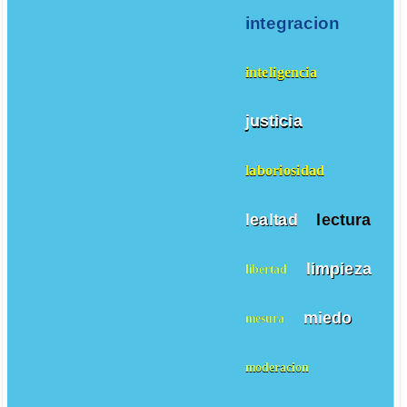
integracion
inteligencia
justicia
laboriosidad
lealtad
lectura
limpieza
libertad
miedo
mesura
moderacion