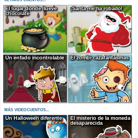
El lugar donde llueve
¡Santa me ha robado!
chocolate
Un enfado incontrolable
El zombi cazafantasmas
MÁS VIDEOCUENTOS...
Un Halloween diferente
El misterio de la moneda
desaparecida