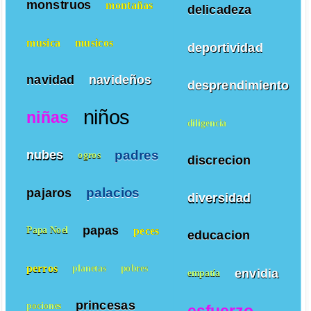
monstruos
montañas
delicadeza
musica
musicos
deportividad
navidad
navideños
desprendimiento
niños
niñas
diligencia
padres
nubes
ogros
discrecion
palacios
pajaros
diversidad
papas
peces
Papa Noel
educacion
perros
planetas
pobres
envidia
empatía
princesas
pociones
esfuerzo