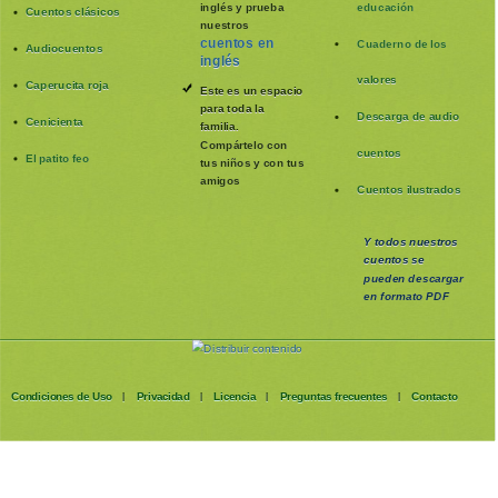
inglés y prueba
educación
Cuentos clásicos
nuestros
cuentos en
Cuaderno de los
Audiocuentos
inglés
valores
Caperucita roja
Este es un espacio
para toda la
Descarga de audio
Cenicienta
familia
.
Compártelo con
cuentos
El patito feo
tus niños y con tus
amigos
Cuentos ilustrados
Y todos nuestros
cuentos se
pueden
descargar
en formato PDF
Condiciones de Uso
Privacidad
Licencia
Preguntas frecuentes
Contacto
|
|
|
|