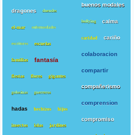
buenos modales
dragones
duendes
calma
bullying
el-mar
enfermedades
cariño
caridad
escuelas
escritores
colaboracion
fantasía
familias
compartir
fiestas
flores
gigantes
compañerismo
golosinas
guerreros
comprension
hadas
hechizos
hijos
compromiso
insectos
islas
jardines