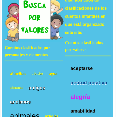
distintos tipos de
clasificaciones de los
cuentos infantiles
en
que está organizado
este sitio
Cuentos clasificados
Cuentos clasificados por
por valores
personajes y elementos
aceptarse
abuelitas
agua
abuelos
actitud positiva
amigos
alumnos
alegría
ancianos
amabilidad
animales
arboles