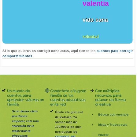
valentia
vida sana
voluntad
Si lo que quieres es corregir conductas, aquí tienes los
cuentos para corregir
comportamientos
Un mundo de
Conéctate a la gran
Con múltiples
cuentos para
familia de los
recursos para
aprender valores en
cuentos educativos
educar de forma
familia.
en la red
creativa
Si no tienes claro
Únete a la gran red
Educar con cuentos
por dónde
de lectores. Ya
empezar, esta una
somos más de
Ideas y Trucos para
selección de lo
170.000 a los que
mejor que te
nos gustan los
educar
ofrecemos
cuentos en