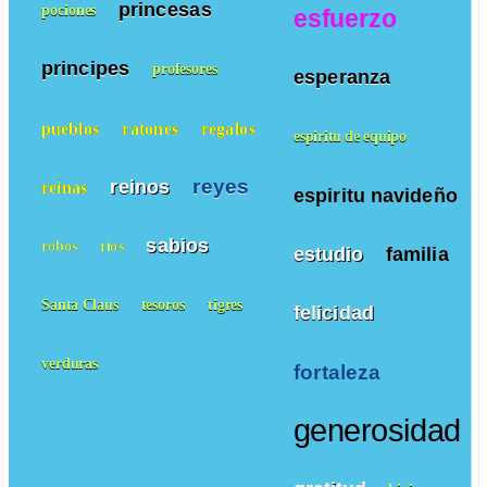
princesas
pociones
esfuerzo
principes
profesores
esperanza
pueblos
ratones
regalos
espiritu de equipo
reyes
reinos
reinas
espiritu navideño
sabios
robos
ríos
estudio
familia
Santa Claus
tesoros
tigres
felicidad
verduras
fortaleza
generosidad