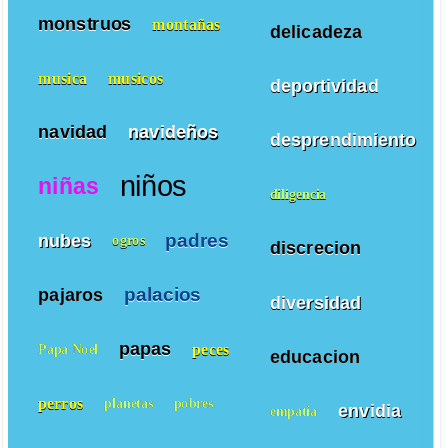
monstruos
montañas
delicadeza
musica
musicos
deportividad
navidad
navideños
desprendimiento
niños
niñas
diligencia
padres
nubes
ogros
discrecion
palacios
pajaros
diversidad
papas
peces
Papa Noel
educacion
perros
planetas
pobres
envidia
empatía