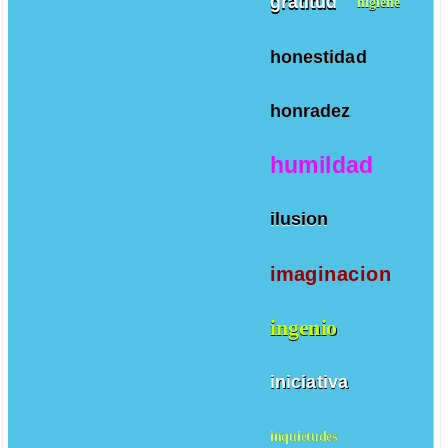
gratitud
higiene
honestidad
honradez
humildad
ilusion
imaginacion
ingenio
iniciativa
inquietudes