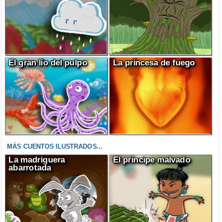
El gran lío del pulpo
La princesa de fuego
MÁS CUENTOS ILUSTRADOS...
La madriguera
El príncipe malvado
abarrotada