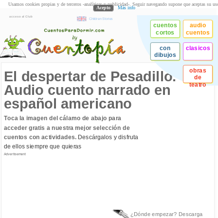
Usamos cookies propias y de terceros -analíticas y publicidad-. Seguir navegando supone que aceptas su us
Acepto
Más info
acceso al Club
Children Stories
cuentos
audio
cortos
cuentos
con
clasicos
dibujos
obras
El despertar de Pesadillo.
de
teatro
Audio cuento narrado en
español americano
Toca la imagen del cálamo de abajo para
acceder gratis a nuestra mejor selección de
cuentos con actividades.
Descárgalos y disfruta
de ellos siempre que quieras
Advertisement
¿Dónde empezar? Descarga