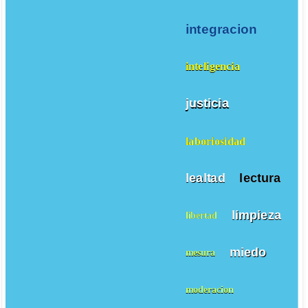
integracion
inteligencia
justicia
laboriosidad
lealtad
lectura
limpieza
libertad
miedo
mesura
moderacion