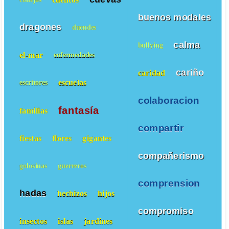
buenos modales
dragones
duendes
calma
bullying
el-mar
enfermedades
cariño
caridad
escuelas
escritores
colaboracion
fantasía
familias
compartir
fiestas
flores
gigantes
compañerismo
golosinas
guerreros
comprension
hadas
hechizos
hijos
compromiso
insectos
islas
jardines