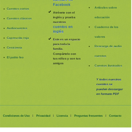
Facebook
Artículos sobre
Cuentos cortos
Atrévete con el
inglés y prueba
educación
Cuentos clásicos
nuestros
cuentos en
Cuaderno de los
Audiocuentos
inglés
valores
Caperucita roja
Este es un espacio
para toda la
Descarga de audio
Cenicienta
familia
.
Compártelo con
cuentos
El patito feo
tus niños y con tus
amigos
Cuentos ilustrados
Y todos nuestros
cuentos se
pueden
descargar
en formato PDF
Condiciones de Uso
Privacidad
Licencia
Preguntas frecuentes
Contacto
|
|
|
|