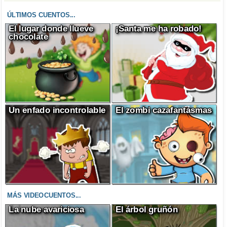
ÚLTIMOS CUENTOS...
El lugar donde llueve
¡Santa me ha robado!
chocolate
Un enfado incontrolable
El zombi cazafantasmas
MÁS VIDEOCUENTOS...
La nube avariciosa
El árbol gruñón