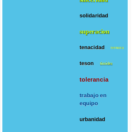
solidaridad
superacion
tenacidad
ternura
teson
timidez
tolerancia
trabajo en
equipo
urbanidad