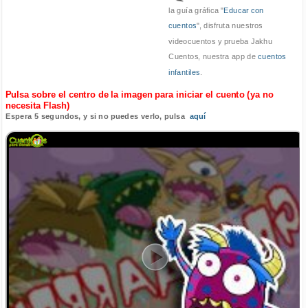
la guía gráfica "
Educar con
cuentos
", disfruta nuestros
videocuentos y prueba Jakhu
Cuentos, nuestra app de
cuentos
infantiles
.
Pulsa sobre el centro de la imagen para iniciar el cuento (ya no
necesita Flash)
Espera 5 segundos, y si no puedes verlo, pulsa
aquí