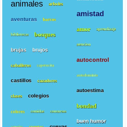
animales
arboles
amistad
aventuras
barcos
amor
aprendizaje
bosques
bibliotecas
atencion
brujas
brujos
autocontrol
caballeros
caperucita
autodominio
castillos
cazadores
autoestima
colegios
clases
bondad
colores
comidas
concursos
buen humor
cuevas
cuentos
conejos