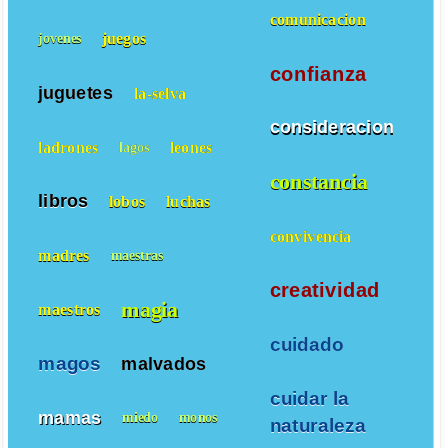
comunicacion
juegos
jovenes
confianza
juguetes
la-selva
consideracion
ladrones
leones
lagos
constancia
libros
lobos
luchas
convivencia
madres
maestras
creatividad
magia
maestros
cuidado
magos
malvados
cuidar la
mamas
miedo
monos
naturaleza