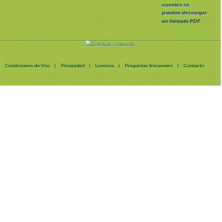
cuentos se
pueden
descargar
en formato PDF
Condiciones de Uso
Privacidad
Licencia
Preguntas frecuentes
Contacto
|
|
|
|