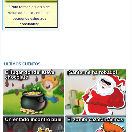
"Para formar la fuerza de
voluntad, basta con hacer
pequeños esfuerzos
constantes"
ÚLTIMOS CUENTOS...
El lugar donde llueve
¡Santa me ha robado!
chocolate
Un enfado incontrolable
El zombi cazafantasmas