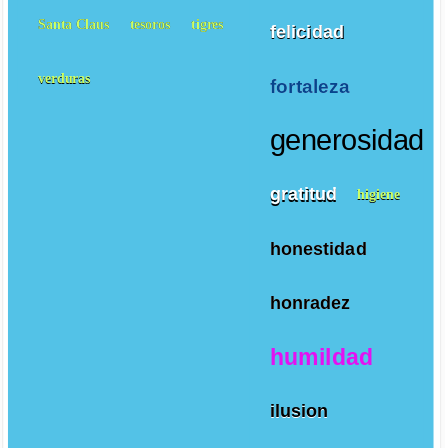
Santa Claus
tesoros
tigres
felicidad
verduras
fortaleza
generosidad
gratitud
higiene
honestidad
honradez
humildad
ilusion