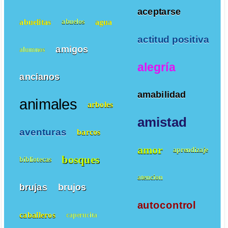
aceptarse
abuelitas
agua
abuelos
actitud positiva
amigos
alumnos
alegría
ancianos
amabilidad
animales
arboles
amistad
aventuras
barcos
amor
aprendizaje
bosques
bibliotecas
atencion
brujas
brujos
autocontrol
caballeros
caperucita