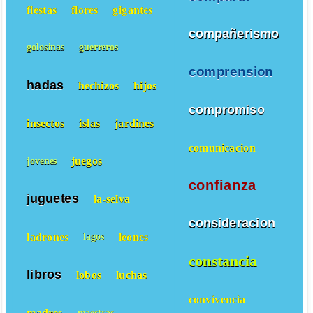
fiestas
flores
gigantes
compañerismo
golosinas
guerreros
comprension
hadas
hechizos
hijos
compromiso
insectos
islas
jardines
comunicacion
juegos
jovenes
confianza
juguetes
la-selva
consideracion
ladrones
leones
lagos
constancia
libros
lobos
luchas
convivencia
madres
maestras