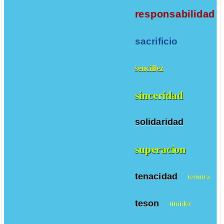
responsabilidad
sacrificio
sencillez
sinceridad
solidaridad
superacion
tenacidad
ternura
teson
timidez