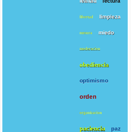
lealtad
lectura
limpieza
libertad
miedo
mesura
moderacion
obediencia
optimismo
orden
organizacion
paciencia
paz