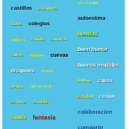
autodominio
castillos
cazadores
autoestima
colegios
clases
bondad
colores
comidas
concursos
buen humor
cuevas
cuentos
conejos
buenos modales
dragones
duendes
calma
bullying
el-mar
enfermedades
cariño
caridad
escuelas
escritores
colaboracion
fantasía
familias
compartir