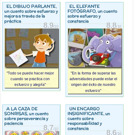
EL DIBUJO PARLANTE
EL ELEFANTE
,
FOTÓGRAFO
un cuento sobre esfuerzo y
, un cuento
mejora a través de la
sobre esfuerzo y
práctica
constancia
8.9
8.8
/10
/10
"Todo se puede hacer mejor
"En la forma de superar las
cuando se practica con
adversidades puede estar el
esfuerzo y alegría"
origen del éxito de nuestro
esfuerzo"
A LA CAZA DE
UN ENCARGO
SONRISAS
INSIGNIFICANTE
, un cuento
, un
sobre perseverancia y
cuento sobre
paciencia
responsabilidad y
8.7
constancia
/10
8.6
/10