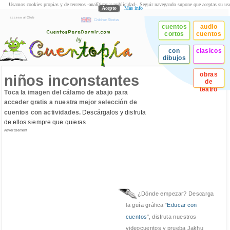
Usamos cookies propias y de terceros -analíticas y publicidad-. Seguir navegando supone que aceptas su us
Acepto
Más info
acceso al Club
Children Stories
cuentos
audio
cortos
cuentos
con
clasicos
dibujos
obras
niños inconstantes
de
teatro
Toca la imagen del cálamo de abajo para
acceder gratis a nuestra mejor selección de
cuentos con actividades.
Descárgalos y disfruta
de ellos siempre que quieras
Advertisement
¿Dónde empezar? Descarga
la guía gráfica "
Educar con
cuentos
", disfruta nuestros
videocuentos y prueba Jakhu