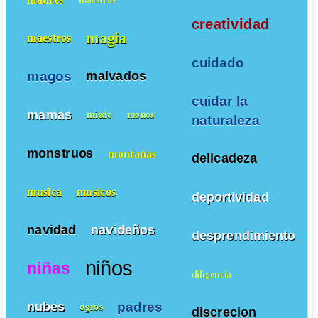
creatividad
magia
maestros
cuidado
magos
malvados
cuidar la
mamas
miedo
monos
naturaleza
monstruos
montañas
delicadeza
musica
musicos
deportividad
navidad
navideños
desprendimiento
niños
niñas
diligencia
padres
nubes
ogros
discrecion