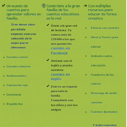
Un mundo de
Conéctate a la gran
Con múltiples
cuentos para
familia de los
recursos para
aprender valores en
cuentos educativos
educar de forma
familia.
en la red
creativa
Si no tienes claro
Únete a la gran red
Educar con cuentos
por dónde
de lectores. Ya
empezar, esta una
somos más de
Ideas y Trucos para
selección de lo
170.000 a los que
mejor que te
nos gustan los
educar
ofrecemos
cuentos en
Facebook
Artículos sobre
Cuentos cortos
Atrévete con el
inglés y prueba
educación
Cuentos clásicos
nuestros
cuentos en
Cuaderno de los
Audiocuentos
inglés
valores
Caperucita roja
Este es un espacio
para toda la
Descarga de audio
Cenicienta
familia
.
Compártelo con
cuentos
El patito feo
tus niños y con tus
amigos
Cuentos ilustrados
Y todos nuestros