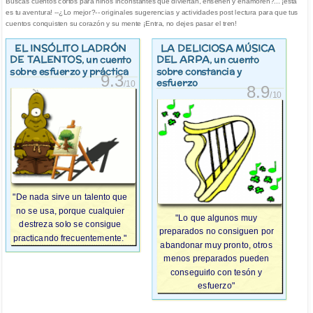
Buscas cuentos cortos para niños inconstantes que diviertan, enseñen y enamoren?... ¡esta
es tu aventura! --¿Lo mejor?-- originales sugerencias y actividades post lectura para que tus
cuentos conquisten su corazón y su mente ¡Entra, no dejes pasar el tren!
EL INSÓLITO LADRÓN
LA DELICIOSA MÚSICA
DE TALENTOS
DEL ARPA
, un cuento
, un cuento
sobre esfuerzo y práctica
sobre constancia y
9.3
esfuerzo
/10
8.9
/10
"De nada sirve un talento que
no se usa, porque cualquier
"Lo que algunos muy
destreza solo se consigue
preparados no consiguen por
practicando frecuentemente."
abandonar muy pronto, otros
menos preparados pueden
conseguirlo con tesón y
esfuerzo"