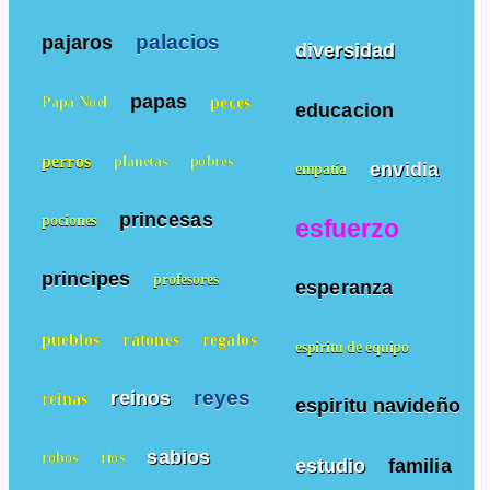
palacios
pajaros
diversidad
papas
peces
Papa Noel
educacion
perros
planetas
pobres
envidia
empatía
princesas
pociones
esfuerzo
principes
profesores
esperanza
pueblos
ratones
regalos
espiritu de equipo
reyes
reinos
reinas
espiritu navideño
sabios
robos
ríos
estudio
familia