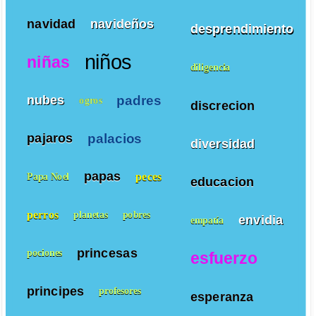
navidad
navideños
desprendimiento
niños
niñas
diligencia
padres
nubes
ogros
discrecion
palacios
pajaros
diversidad
papas
peces
Papa Noel
educacion
perros
planetas
pobres
envidia
empatía
princesas
pociones
esfuerzo
principes
profesores
esperanza