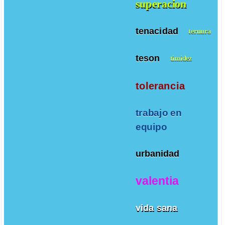
superacion
tenacidad
ternura
teson
timidez
tolerancia
trabajo en
equipo
urbanidad
valentia
vida sana