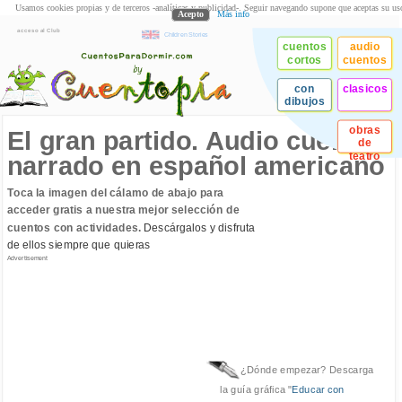
Usamos cookies propias y de terceros -analíticas y publicidad-. Seguir navegando supone que aceptas su us
Acepto
Más info
acceso al Club
Children Stories
cuentos
audio
cortos
cuentos
con
clasicos
dibujos
obras
El gran partido. Audio cuento
de
teatro
narrado en español americano
Toca la imagen del cálamo de abajo para
acceder gratis a nuestra mejor selección de
cuentos con actividades.
Descárgalos y disfruta
de ellos siempre que quieras
Advertisement
¿Dónde empezar? Descarga
la guía gráfica "
Educar con