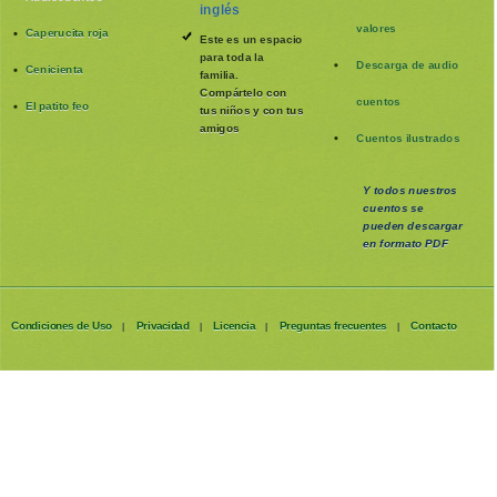
inglés
valores
Caperucita roja
Este es un espacio
para toda la
Descarga de audio
Cenicienta
familia
.
Compártelo con
cuentos
El patito feo
tus niños y con tus
amigos
Cuentos ilustrados
Y todos nuestros
cuentos se
pueden
descargar
en formato PDF
Condiciones de Uso
Privacidad
Licencia
Preguntas frecuentes
Contacto
|
|
|
|