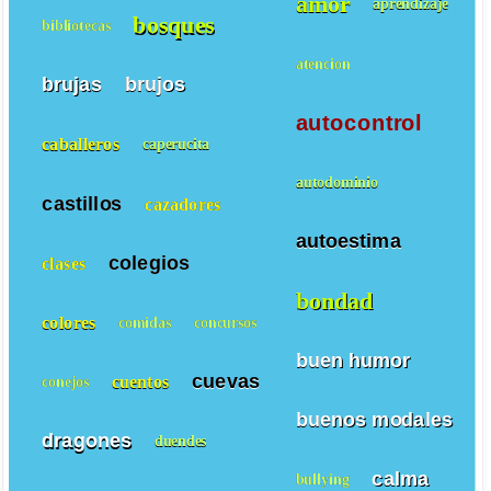
amor
aprendizaje
bosques
bibliotecas
atencion
brujas
brujos
autocontrol
caballeros
caperucita
autodominio
castillos
cazadores
autoestima
colegios
clases
bondad
colores
comidas
concursos
buen humor
cuevas
cuentos
conejos
buenos modales
dragones
duendes
calma
bullying