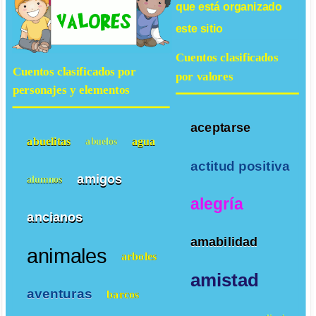
que está organizado
este sitio
Cuentos clasificados
Cuentos clasificados por
por valores
personajes y elementos
aceptarse
abuelitas
agua
abuelos
actitud positiva
amigos
alumnos
alegría
ancianos
amabilidad
animales
arboles
amistad
aventuras
barcos