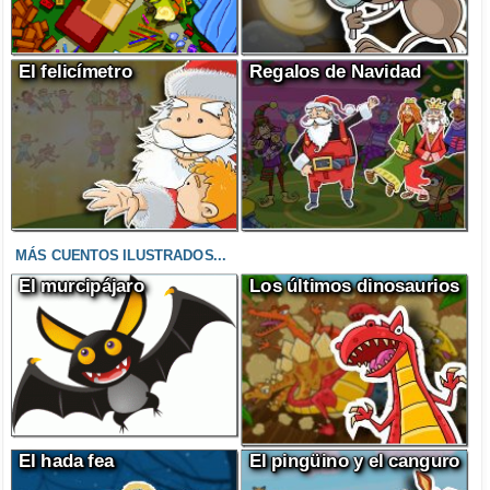
El felicímetro
Regalos de Navidad
MÁS CUENTOS ILUSTRADOS...
El murcipájaro
Los últimos dinosaurios
El hada fea
El pingüino y el canguro