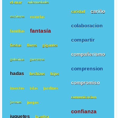
el-mar
enfermedades
cariño
caridad
escuelas
escritores
colaboracion
fantasía
familias
compartir
fiestas
flores
gigantes
compañerismo
golosinas
guerreros
comprension
hadas
hechizos
hijos
compromiso
insectos
islas
jardines
comunicacion
juegos
jovenes
confianza
juguetes
la-selva