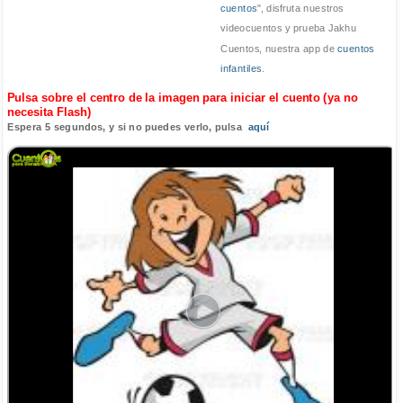
cuentos
", disfruta nuestros
videocuentos y prueba Jakhu
Cuentos, nuestra app de
cuentos
infantiles
.
Pulsa sobre el centro de la imagen para iniciar el cuento (ya no
necesita Flash)
Espera 5 segundos, y si no puedes verlo, pulsa
aquí