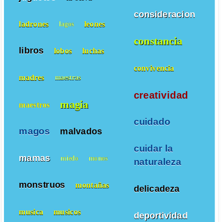
consideracion
ladrones
leones
lagos
constancia
libros
lobos
luchas
convivencia
madres
maestras
creatividad
magia
maestros
cuidado
magos
malvados
cuidar la
mamas
miedo
monos
naturaleza
monstruos
montañas
delicadeza
musica
musicos
deportividad