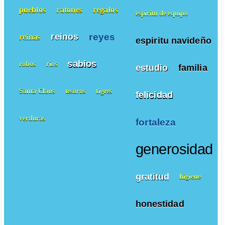
pueblos
ratones
regalos
espiritu de equipo
reyes
reinos
reinas
espiritu navideño
sabios
robos
ríos
estudio
familia
Santa Claus
tesoros
tigres
felicidad
verduras
fortaleza
generosidad
gratitud
higiene
honestidad