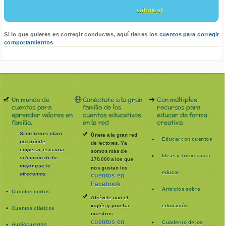
voluntad
Si lo que quieres es corregir conductas, aquí tienes los
cuentos para corregir
comportamientos
Un mundo de
Conéctate a la gran
Con múltiples
cuentos para
familia de los
recursos para
aprender valores en
cuentos educativos
educar de forma
familia.
en la red
creativa
Si no tienes claro
Únete a la gran red
Educar con cuentos
por dónde
de lectores. Ya
empezar, esta una
somos más de
Ideas y Trucos para
selección de lo
170.000 a los que
mejor que te
nos gustan los
educar
ofrecemos
cuentos en
Facebook
Artículos sobre
Cuentos cortos
Atrévete con el
inglés y prueba
educación
Cuentos clásicos
nuestros
cuentos en
Cuaderno de los
Audiocuentos