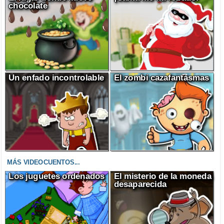
chocolate
Un enfado incontrolable
El zombi cazafantasmas
MÁS VIDEOCUENTOS...
Los juguetes ordenados
El misterio de la moneda
desaparecida