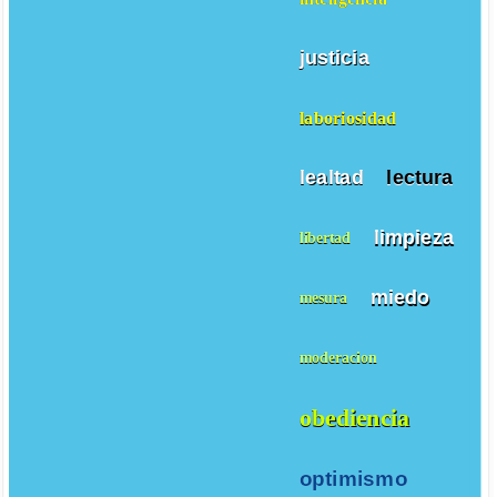
justicia
laboriosidad
lealtad
lectura
limpieza
libertad
miedo
mesura
moderacion
obediencia
optimismo