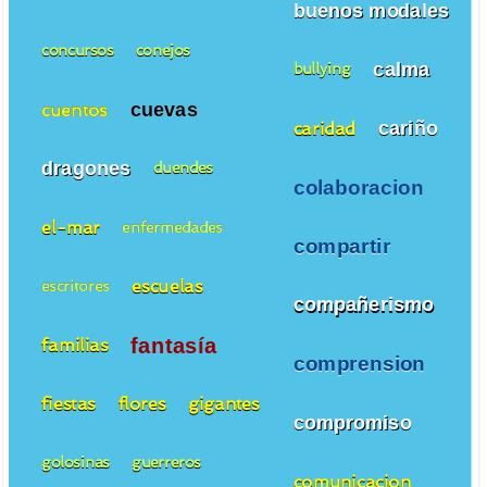
buenos modales
concursos
conejos
calma
bullying
cuevas
cuentos
cariño
caridad
dragones
duendes
colaboracion
el-mar
enfermedades
compartir
escuelas
escritores
compañerismo
fantasía
familias
comprension
fiestas
flores
gigantes
compromiso
golosinas
guerreros
comunicacion