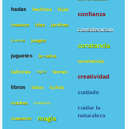
hadas
hechizos
hijos
confianza
insectos
islas
jardines
consideracion
juegos
jovenes
constancia
juguetes
la-selva
convivencia
ladrones
leones
lagos
creatividad
libros
lobos
luchas
cuidado
madres
maestras
cuidar la
naturaleza
magia
maestros