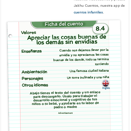
Jakhu Cuentos, nuestra app de
cuentos infantiles
.
Ficha del cuento
8.4
Valores
Apreciar las cosas buenas de
los demás sin envidias
Cuendo nos dejamos llevar por la
Enseñanza
envidia y no apreciamos las cosas
buenas de los demás, todo se termina
torciendo
Una famosa ciudad italiana
Ambientación
Un torre inclinada y una niña
Personajes
Otros idiomas
Inglés
Abajo tienes el texto del cuento y un enlace
para descargarlo. Úsalo para trabajar el
desarrollo emocional y cognitivo de tus
niños o tu bebé, y ayudarte en tu labor de
padre o madre
Advertisement