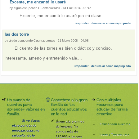
Excente, me encantó lo usaré
by
algún estupendo Cuentacuentos
-
13 Ene 2014 - 01:45
Excente, me encantó lo usaré pra mi clase.
responder
denunciar como inapropiado
las dos torre
by
algún estupendo Cuentacuentos
-
21 Mayo 2008 - 04:08
El cuento de las torres es bien didáctico y conciso,
interesante, ameno y entretenido vale....
responder
denunciar como inapropiado
Un mundo de
Conéctate a la gran
Con múltiples
cuentos para
familia de los
recursos para
aprender valores en
cuentos educativos
educar de forma
familia.
en la red
creativa
Si no tienes
Únete a la gran red
Educar con cuentos
claro por dónde
de lectores. Ya
empezar, esta una
somos más de
Ideas y Trucos para
selección de lo
170.000 a los que