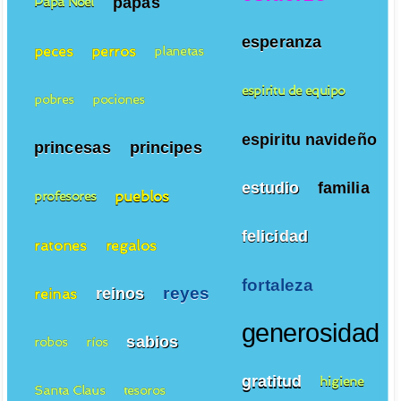
papas
Papa Noel
esperanza
peces
perros
planetas
espiritu de equipo
pobres
pociones
espiritu navideño
princesas
principes
estudio
familia
pueblos
profesores
felicidad
ratones
regalos
fortaleza
reyes
reinos
reinas
generosidad
sabios
robos
ríos
gratitud
higiene
Santa Claus
tesoros