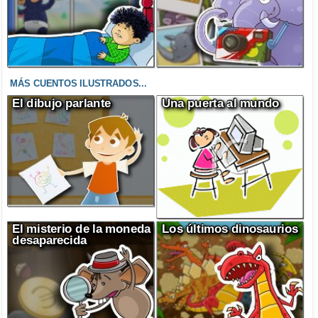
MÁS CUENTOS ILUSTRADOS...
El dibujo parlante
Una puerta al mundo
El misterio de la moneda
Los últimos dinosaurios
desaparecida