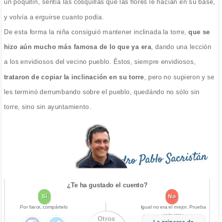
un poquitín, sentía las cosquillas que las flores le hacían en su base,
y volvía a erguirse cuanto podía.
De esta forma la niña consiguió mantener inclinada la torre,
que se
hizo aún mucho más famosa de lo que ya era
, dando una lección
a los envidiosos del vecino pueblo. Éstos, siempre envidiosos,
trataron de copiar la inclinación en su torre
, pero no supieron y se
les terminó derrumbando sobre el pueblo, quedándo no sólo sin
torre, sino sin ayuntamiento.
Pedro Pablo Sacristán
¿Te ha gustado el cuento?
Sí
No
Por favor, compártelo
Igual no era el mejor. Prueba
este otro:
Otros
La princesa de