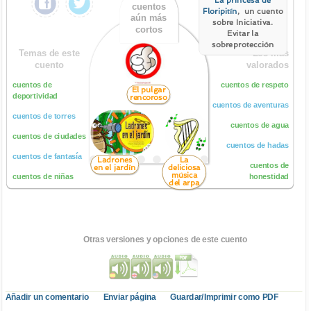
cuentos
Floripitín
, un cuento
aún más
sobre Iniciativa.
cortos
Evitar la
sobreprotección
Temas de este
Los más
cuento
valorados
cuentos de
cuentos de respeto
El pulgar
deportividad
rencoroso
cuentos de aventuras
cuentos de torres
cuentos de agua
cuentos de ciudades
cuentos de hadas
cuentos de fantasía
Ladrones
La
cuentos de
en el jardín
deliciosa
música
cuentos de niñas
honestidad
del arpa
Otras versiones y opciones de este cuento
Añadir un comentario
Enviar página
Guardar/Imprimir como PDF