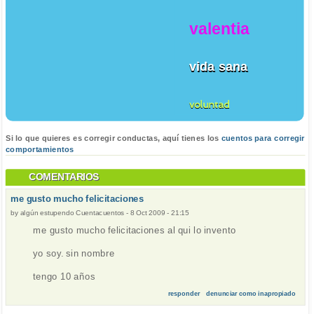
valentia
vida sana
voluntad
Si lo que quieres es corregir conductas, aquí tienes los
cuentos para corregir
comportamientos
COMENTARIOS
me gusto mucho felicitaciones
by
algún estupendo Cuentacuentos
-
8 Oct 2009 - 21:15
me gusto mucho felicitaciones al qui lo invento
yo soy. sin nombre
tengo 10 años
responder
denunciar como inapropiado