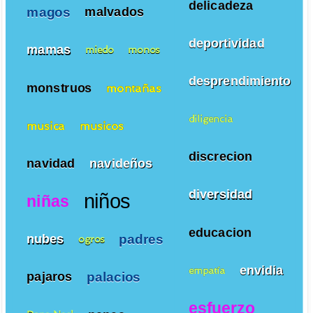
delicadeza
magos
malvados
deportividad
mamas
miedo
monos
desprendimiento
monstruos
montañas
diligencia
musica
musicos
discrecion
navidad
navideños
diversidad
niños
niñas
educacion
padres
nubes
ogros
envidia
empatía
palacios
pajaros
esfuerzo