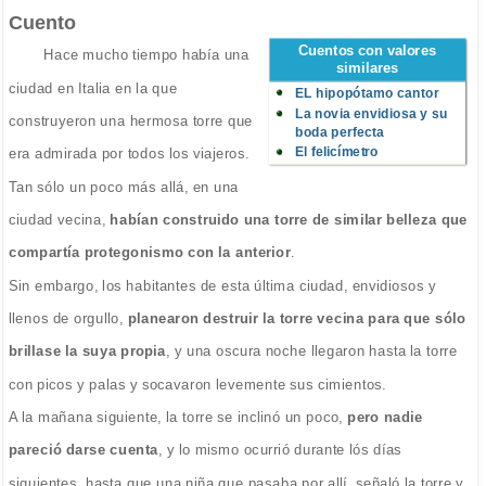
Cuento
Cuentos con valores
Hace mucho tiempo había una
similares
ciudad en Italia en la que
EL hipopótamo cantor
La novia envidiosa y su
construyeron una hermosa torre que
boda perfecta
El felicímetro
era admirada por todos los viajeros.
Tan sólo un poco más allá, en una
ciudad vecina,
habían construido una torre de similar belleza que
compartía protegonismo con la anterior
.
Sin embargo, los habitantes de esta última ciudad, envidiosos y
llenos de orgullo,
planearon destruir la torre vecina para que sólo
brillase la suya propia
, y una oscura noche llegaron hasta la torre
con picos y palas y socavaron levemente sus cimientos.
A la mañana siguiente, la torre se inclinó un poco,
pero nadie
pareció darse cuenta
, y lo mismo ocurrió durante lós días
siguientes, hasta que una niña que pasaba por allí, señaló la torre y