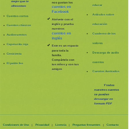
mejor que te
nos gustan los
educar
ofrecemos
cuentos en
Facebook
Artículos sobre
Cuentos cortos
Atrévete con el
inglés y prueba
educación
Cuentos clásicos
nuestros
cuentos en
Cuaderno de los
Audiocuentos
inglés
valores
Caperucita roja
Este es un espacio
para toda la
Descarga de audio
Cenicienta
familia
.
Compártelo con
cuentos
El patito feo
tus niños y con tus
amigos
Cuentos ilustrados
Y todos
nuestros cuentos
se pueden
descargar en
formato PDF
Condiciones de Uso
Privacidad
Licencia
Preguntas frecuentes
Contacto
|
|
|
|