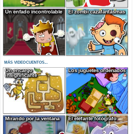
Un enfado incontrolable
El zombi cazafantasmas
MÁS VIDEOCUENTOS...
Un encargo
Los juguetes ordenados
insignificante
Mirando por la ventana
El elefante fotógrafo