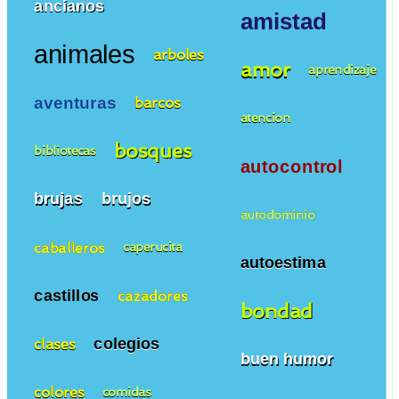
ancianos
amistad
animales
arboles
amor
aprendizaje
aventuras
barcos
atencion
bosques
bibliotecas
autocontrol
brujas
brujos
autodominio
caballeros
caperucita
autoestima
castillos
cazadores
bondad
colegios
clases
buen humor
colores
comidas