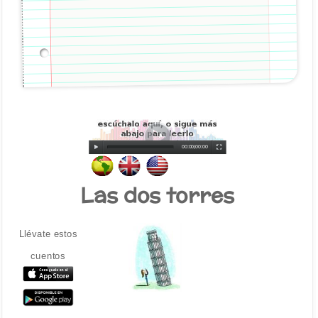
00:00
|
00:00
Las dos torres
Llévate estos
cuentos