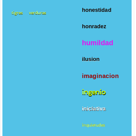
honestidad
tigres
verduras
honradez
humildad
ilusion
imaginacion
ingenio
iniciativa
inquietudes